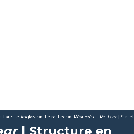
la Langue Anglaise
Le roi Lear
Résumé du
Roi Lear
| Struct
ear
| Structure en