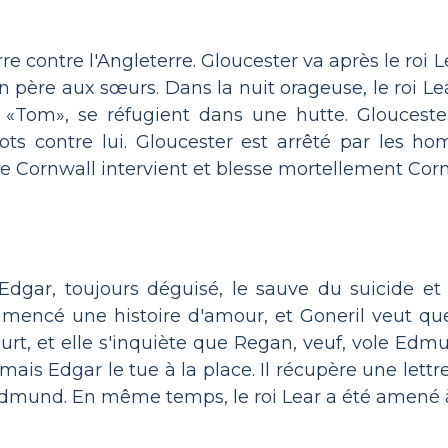
e contre l'Angleterre. Gloucester va après le roi L
 père aux sœurs. Dans la nuit orageuse, le roi Lea
«Tom», se réfugient dans une hutte. Gloucester 
ts contre lui. Gloucester est arrêté par les h
de Cornwall intervient et blesse mortellement Cornw
 Edgar, toujours déguisé, le sauve du suicide 
encé une histoire d'amour, et Goneril veut que
eurt, et elle s'inquiète que Regan, veuf, vole Ed
 mais Edgar le tue à la place. Il récupère une let
dmund. En même temps, le roi Lear a été amené à 