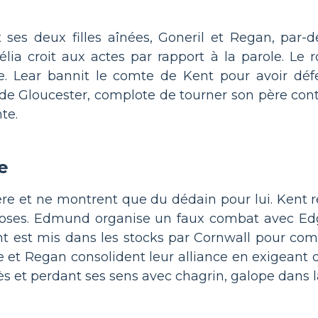
es deux filles aînées, Goneril et Regan, par-d
élia croit aux actes par rapport à la parole. Le r
ce. Lear bannit le comte de Kent pour avoir dé
de Gloucester, complote de tourner son père contre
te.
e
ère et ne montrent que du dédain pour lui. Kent 
 choses. Edmund organise un faux combat avec Ed
t est mis dans les stocks par Cornwall pour comb
lle et Regan consolident leur alliance en exigeant 
rès et perdant ses sens avec chagrin, galope dans 