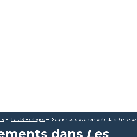
-5
Les 13 Horloges
Séquence d'événements dans
Les trei
nements dans
Les