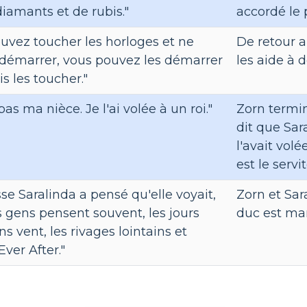
diamants et de rubis."
accordé le 
ouvez toucher les horloges et ne
De retour a
 démarrer, vous pouvez les démarrer
les aide à 
s les toucher."
 pas ma nièce. Je l'ai volée à un roi."
Zorn termin
dit que Sara
l'avait volé
est le servi
se Saralinda a pensé qu'elle voyait,
Zorn et Sar
gens pensent souvent, les jours
duc est man
ans vent, les rivages lointains et
Ever After."