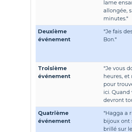
lame ensan
allongée, 
minutes."
Deuxième
"Je fais de
événement
Bon."
Troisième
"Je vous d
événement
heures, et
pour trouv
ici. Quand
devront to
Quatrième
"Hagga a ri
événement
bijoux ont 
brillé sur 