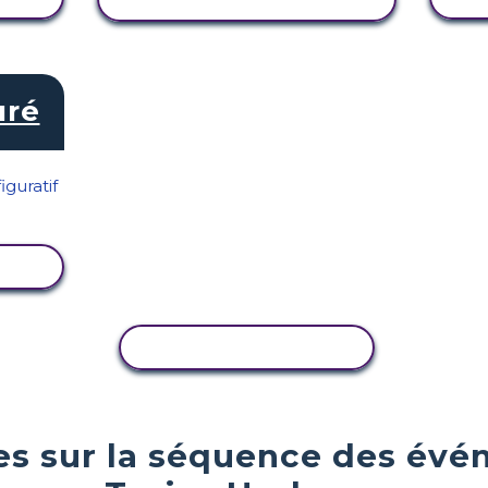
uré
TÉ
COPIER L'ACTIVITÉ
ues sur la séquence des év