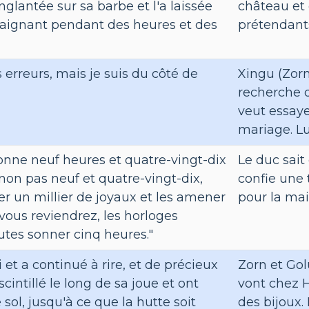
glantée sur sa barbe et l'a laissée
château et 
saignant pendant des heures et des
prétendant
s erreurs, mais je suis du côté de
Xingu (Zorn
recherche d'
veut essaye
mariage. Lu
onne neuf heures et quatre-vingt-dix
Le duc sait
 non pas neuf et quatre-vingt-dix,
confie une
er un millier de joyaux et les amener
pour la mai
 vous reviendrez, les horloges
utes sonner cinq heures."
 et a continué à rire, et de précieux
Zorn et Gol
scintillé le long de sa joue et ont
vont chez Ha
le sol, jusqu'à ce que la hutte soit
des bijoux. 