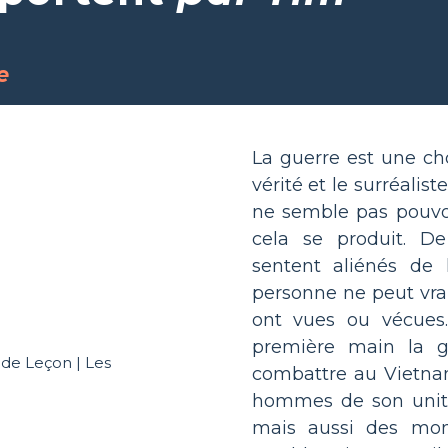
e
La guerre est une cho
vérité et le surréalis
ne semble pas pouvo
cela se produit. D
sentent aliénés de l
personne ne peut vra
ont vues ou vécues
première main la gu
combattre au Vietnam
hommes de son unité 
mais aussi des mom