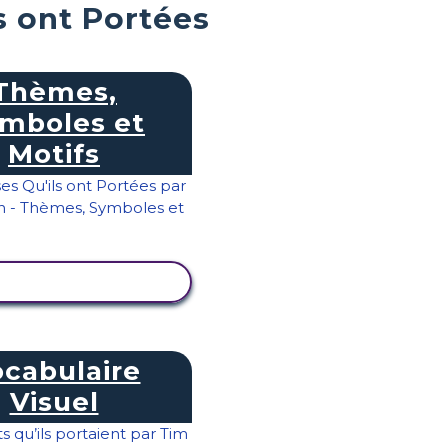
s ont Portées
Thèmes,
mboles et
Motifs
ICHER L'ACTIVITÉ
cabulaire
Visuel