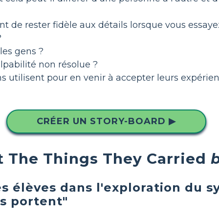
t de rester fidèle aux détails lorsque vous essay
?
les gens ?
lpabilité non résolue ?
 utilisent pour en venir à accepter leurs expérie
CRÉER UN STORY-BOARD ▶
 The Things They Carried
b
es élèves dans l'exploration du 
ls portent"