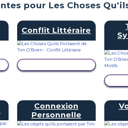
antes pour Les Choses Qu'il
Conflit Littéraire
Sy
AFFICHER L'ACTIVITÉ
AFF
Connexion
Vo
T
Personnelle