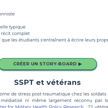
onniste
elle typique
 récit complet
 que les étudiants s'entraînent à écrire leurs prop
CRÉER UN STORY-BOARD ▶
SSPT et vétérans
rome de stress post-traumatique chez les soldats
t médiatisé ni même largement reconnu par les
r for Military Health Policy Research
, 22 vétéra