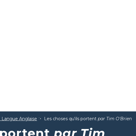
la Langue Anglaise
Les choses qu'ils portent
par Tim O'Brien
 portent
par Tim