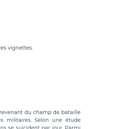
res vignettes.
 revenant du champ de bataille
 militaires. Selon une étude
ns se suicident par jour. Parmi