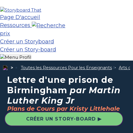
Page D'accueil
Ressources
prix
Créer un Storyboard
Créer un Story-board
Toutes les Ressources Pour les Enseignants
Arts d
Lettre d'une prison de
Birmingham
par Martin
Luther King Jr
Plans de Cours par Kristy Littlehale
CRÉER UN STORY-BOARD ▶