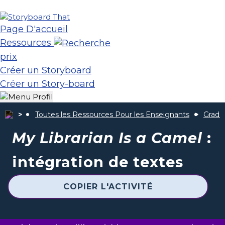
Page D'accueil
Ressources
prix
Créer un Storyboard
Créer un Story-board
Toutes les Ressources Pour les Enseignants
Grade
My Librarian Is a Camel
:
intégration de textes
COPIER L'ACTIVITÉ