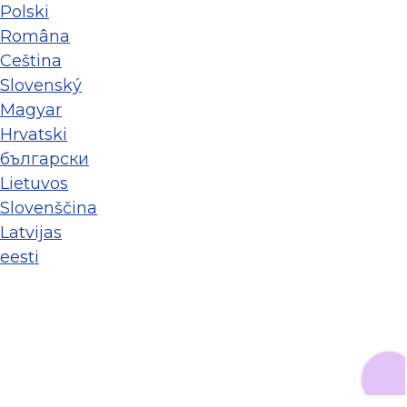
Polski
Româna
Ceština
Slovenský
Magyar
Hrvatski
български
Lietuvos
Slovenščina
Latvijas
eesti