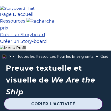
Page D'accueil
Ressources
prix
Créer un Storyboard
Créer un Story-board
Toutes les Ressources Pour les Enseignants
Grade
Preuve textuelle et
visuelle de
We Are the
Ship
COPIER L'ACTIVITÉ