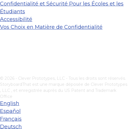
Confidentialité et Sécurité Pour les Écoles et les
Étudiants
Accessibilité
Vos Choix en Matière de Confidentialité
© 2026 - Clever Prototypes, LLC - Tous les droits sont réservés.
StoryboardThat est une marque déposée de
Clever Prototypes
, LLC
, et enregistrée auprès du US Patent and Trademark
Office
English
Español
Français
Deutsch