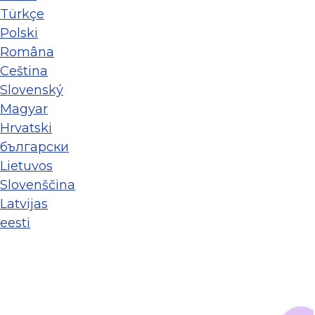
Türkçe
Polski
Româna
Ceština
Slovenský
Magyar
Hrvatski
български
Lietuvos
Slovenščina
Latvijas
eesti