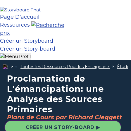
Page D'accueil
Ressources
prix
Créer un Storyboard
Créer un Story-board
Toutes les Ressources Pour les Enseignants
Études
Proclamation de
L'émancipation: une
Analyse des Sources
Primaires
Plans de Cours par Richard Cleggett
CRÉER UN STORY-BOARD ▶