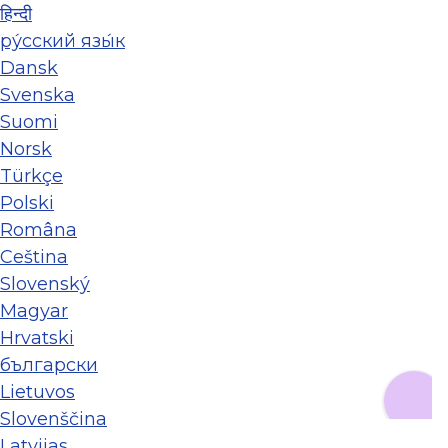
हिन्दी
ру́сский язы́к
Dansk
Svenska
Suomi
Norsk
Türkçe
Polski
Româna
Ceština
Slovenský
Magyar
Hrvatski
български
Lietuvos
Slovenščina
Latvijas