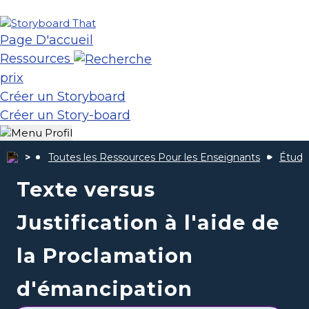
Page D'accueil
Ressources
prix
Créer un Storyboard
Créer un Story-board
Toutes les Ressources Pour les Enseignants
Étude
Texte versus
Justification à l'aide de
la Proclamation
d'émancipation