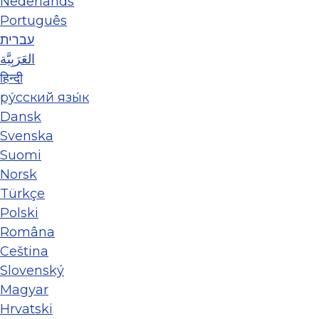
Nederlands
Português
עברית
العَرَبِيَّة
हिन्दी
ру́сский язы́к
Dansk
Svenska
Suomi
Norsk
Türkçe
Polski
Româna
Ceština
Slovenský
Magyar
Hrvatski