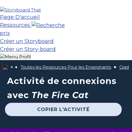
Page D'accueil
Ressources
prix
Créer un Storyboard
Créer un Story-board
Toutes les Ressources Pour les Enseignants
Grade
Activité de connexions
avec
The Fire Cat
COPIER L'ACTIVITÉ