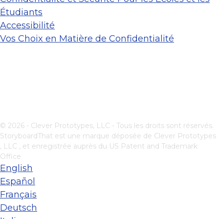
Étudiants
Accessibilité
Vos Choix en Matière de Confidentialité
© 2026 - Clever Prototypes, LLC - Tous les droits sont réservés.
StoryboardThat est une marque déposée de
Clever Prototypes
, LLC
, et enregistrée auprès du US Patent and Trademark
Office
English
Español
Français
Deutsch