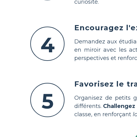
curiosité.
Encouragez l'ex
4
Demandez aux étudiants
en miroir avec les acti
perspectives et renfor
Favorisez le tr
5
Organisez de petits 
différents.
Challengez 
classe, en renforçant
l