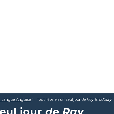
la Langue Anglaise
Tout l'été en un seul jour
de Ray Bradbury
seul jour
de Ray