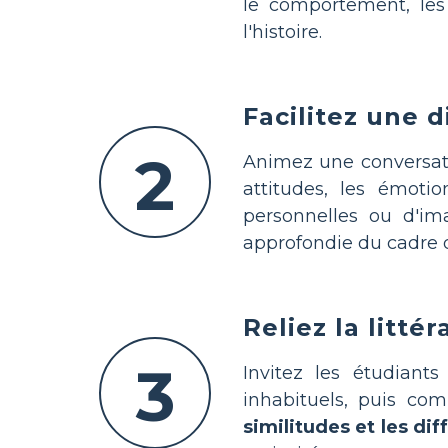
le comportement, le
l'histoire.
Facilitez une 
2
Animez une conversati
attitudes, les émotio
personnelles ou d'im
approfondie du cadre de
Reliez la litt
3
Invitez les étudian
inhabituels, puis com
similitudes et les di