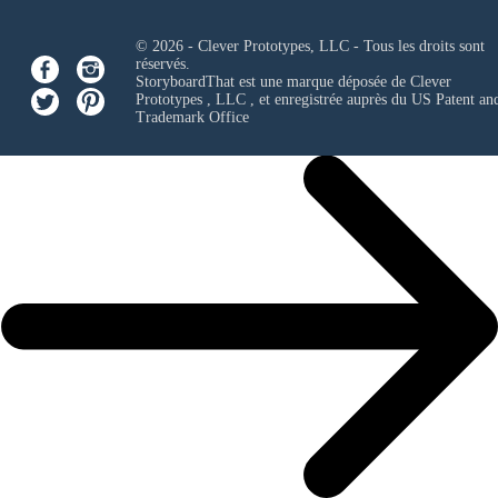
© 2026 - Clever Prototypes, LLC - Tous les droits sont
réservés.
StoryboardThat est une marque déposée de
Clever
Prototypes , LLC
, et enregistrée auprès du US Patent an
Trademark Office