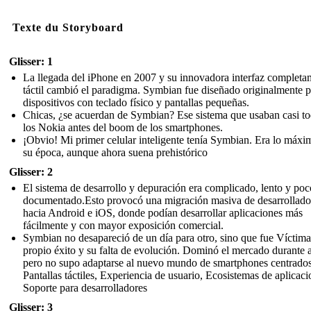
Texte du Storyboard
Glisser: 1
La llegada del iPhone en 2007 y su innovadora interfaz completa
táctil cambió el paradigma. Symbian fue diseñado originalmente p
dispositivos con teclado físico y pantallas pequeñas.
Chicas, ¿se acuerdan de Symbian? Ese sistema que usaban casi t
los Nokia antes del boom de los smartphones.
¡Obvio! Mi primer celular inteligente tenía Symbian. Era lo máxi
su época, aunque ahora suena prehistórico
Glisser: 2
El sistema de desarrollo y depuración era complicado, lento y poc
documentado.Esto provocó una migración masiva de desarrollado
hacia Android e iOS, donde podían desarrollar aplicaciones más
fácilmente y con mayor exposición comercial.
Symbian no desapareció de un día para otro, sino que fue Víctim
propio éxito y su falta de evolución. Dominó el mercado durante 
pero no supo adaptarse al nuevo mundo de smartphones centrados
Pantallas táctiles, Experiencia de usuario, Ecosistemas de aplicaci
Soporte para desarrolladores
Glisser: 3