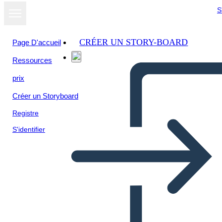
S
CRÉER UN STORY-BOARD
Page D'accueil
Ressources
Afficher sous
prix
forme de
diaporama
Créer un Storyboard
Registre
S'identifier
sistema operativo symbiom