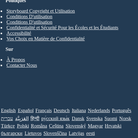
Politiques
Storyboard Copyright et Utilisation
Conditions D'utilisation
Conditions D'utilisation
Confidentialité et Sécurité Pour les Écoles et les Étudiants
Accessibilité
Vos Choix en Matière de Confidentialité
Sur
À Propos
Contacter Nous
English
Español
Français
Deutsch
Italiana
Nederlands
Português
עברית
العَرَبِيَّة
हिन्दी
ру́сский язы́к
Dansk
Svenska
Suomi
Norsk
Türkçe
Polski
Româna
Ceština
Slovenský
Magyar
Hrvatski
български
Lietuvos
Slovenščina
Latvijas
eesti