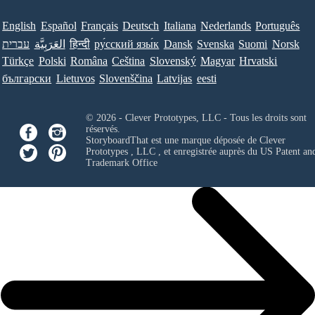
English
Español
Français
Deutsch
Italiana
Nederlands
Português
עברית
العَرَبِيَّة
हिन्दी
ру́сский язы́к
Dansk
Svenska
Suomi
Norsk
Türkçe
Polski
Româna
Ceština
Slovenský
Magyar
Hrvatski
български
Lietuvos
Slovenščina
Latvijas
eesti
© 2026 - Clever Prototypes, LLC - Tous les droits sont
réservés.
StoryboardThat est une marque déposée de
Clever
Prototypes , LLC
, et enregistrée auprès du US Patent an
Trademark Office