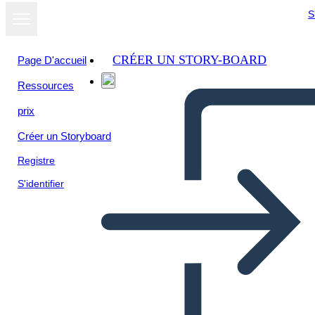
S
CRÉER UN STORY-BOARD
Page D'accueil
Ressources
Afficher sous
prix
forme de
diaporama
Créer un Storyboard
Registre
S'identifier
Unknown Story