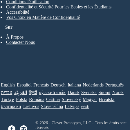
Conditions D'utilisation
Confidentialité et Sécurité Pour les Écoles et les Étudiants
Accessibilité
Vos Choix en Matière de Confidentialité
Sur
À Propos
Contacter Nous
English
Español
Français
Deutsch
Italiana
Nederlands
Português
עברית
العَرَبِيَّة
हिन्दी
ру́сский язы́к
Dansk
Svenska
Suomi
Norsk
Türkçe
Polski
Româna
Ceština
Slovenský
Magyar
Hrvatski
български
Lietuvos
Slovenščina
Latvijas
eesti
© 2026 - Clever Prototypes, LLC - Tous les droits sont
réservés.