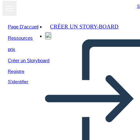
S
CRÉER UN STORY-BOARD
Page D'accueil
Ressources
Afficher sous
prix
forme de
diaporama
Créer un Storyboard
Registre
S'identifier
Resolución de Conflictos