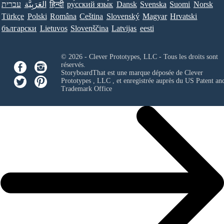
עברית
العَرَبِيَّة
हिन्दी
ру́сский язы́к
Dansk
Svenska
Suomi
Norsk
Türkçe
Polski
Româna
Ceština
Slovenský
Magyar
Hrvatski
български
Lietuvos
Slovenščina
Latvijas
eesti
© 2026 - Clever Prototypes, LLC - Tous les droits sont
réservés.
StoryboardThat est une marque déposée de
Clever
Prototypes , LLC
, et enregistrée auprès du US Patent an
Trademark Office