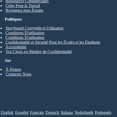
Ressources Commerciales
Créer Pour le Travail
Rejoignez mon Équipe
Politiques
Storyboard Copyright et Utilisation
Conditions D'utilisation
Conditions D'utilisation
Confidentialité et Sécurité Pour les Écoles et les Étudiants
Accessibilité
Vos Choix en Matière de Confidentialité
Sur
À Propos
Contacter Nous
English
Español
Français
Deutsch
Italiana
Nederlands
Português