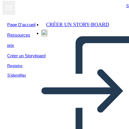
S
CRÉER UN STORY-BOARD
Page D'accueil
Ressources
Afficher sous
prix
forme de
diaporama
Créer un Storyboard
Registre
S'identifier
conductismo