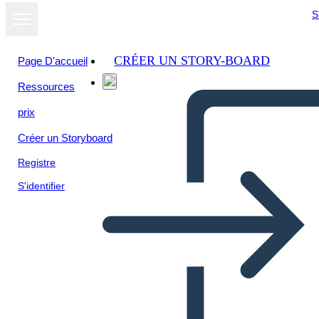
S
CRÉER UN STORY-BOARD
Page D'accueil
Ressources
Afficher sous
prix
forme de
diaporama
Créer un Storyboard
Registre
S'identifier
Garantizar la paz
ciudadana,seguridad integral