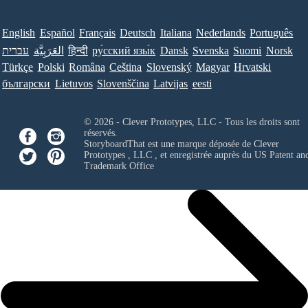
English
Español
Français
Deutsch
Italiana
Nederlands
Português
עברית
العَرَبِيَّة
हिन्दी
ру́сский язы́к
Dansk
Svenska
Suomi
Norsk
Türkçe
Polski
Româna
Ceština
Slovenský
Magyar
Hrvatski
български
Lietuvos
Slovenščina
Latvijas
eesti
© 2026 - Clever Prototypes, LLC - Tous les droits sont
réservés.
StoryboardThat est une marque déposée de
Clever
Prototypes , LLC
, et enregistrée auprès du US Patent an
Trademark Office