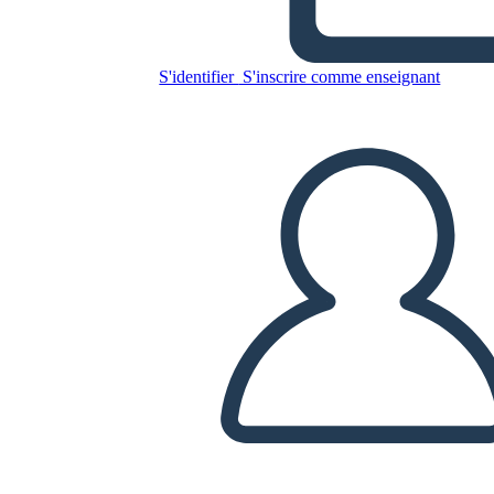
y el sistema de justicia
S'identifier
S'inscrire comme enseignant
Copiez ce storyboard
CRÉER UN STORYBOARD
LIRE LE DIAPORAMA
LIS-MOI