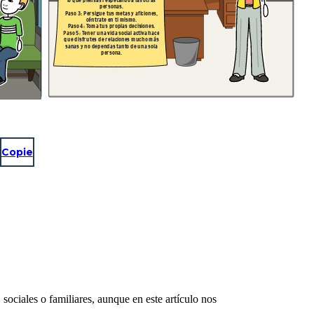
personas.
Paso 3: Persigue tus metas y aficiones,
céntrate en ti mismo.
Paso 4: Toma tus propias decisiones.
Paso 5: Tener una vida social activa hace
que disfrutes de relaciones mucho más
sanas y no dependas tanto de una sola
persona.
Copie
ociales o familiares, aunque en este artículo nos