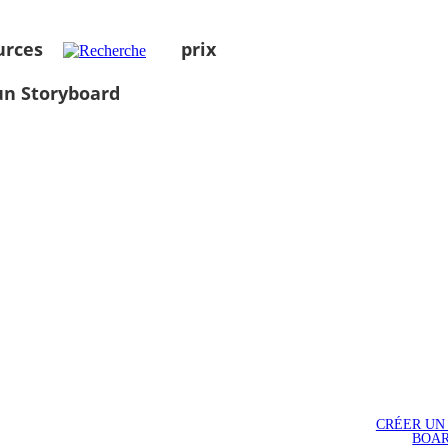
urces
prix
un Storyboard
CRÉER UN
BOA