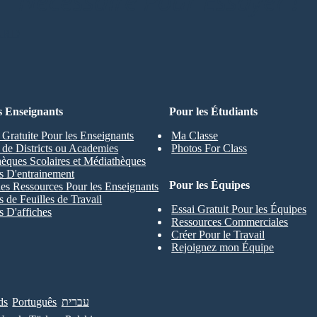
Nécessaire Pour Essayer !
ARD
s Enseignants
Pour les Étudiants
 Gratuite Pour les Enseignants
Ma Classe
s de Districts ou Academies
Photos For Class
hèques Scolaires et Médiathèques
s D'entrainement
Pour les Équipes
les Ressources Pour les Enseignants
 de Feuilles de Travail
Essai Gratuit Pour les Équipes
 D'affiches
Ressources Commerciales
Créer Pour le Travail
Rejoignez mon Équipe
ds
Português
עברית