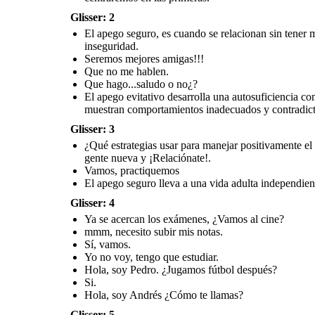
Paso 5: Tener una vida social activa hace
exámenes?
que disfrutes de relaciones mucho más
sanas y no dependas tanto de una sola
Glisser: 2
El apego seguro lleva a una
persona.
vida adulta independiente, sin
prescindir de sus relaciones
interpersonales y los vínculos
El apego seguro, es cuando se relacionan sin tener 
afectivos.
inseguridad.
Seremos mejores amigas!!!
Que no me hablen.
Que hago...saludo o no¿?
Recuerda seguir estas
estrategias y manejaras
positiv
amente el apego,
El apego evitativo desarrolla una autosuficiencia c
¡SUERTE!
muestran comportamientos inadecuados y contradicto
Glisser: 3
Paso 1: Auto-observación y reconocer lo
que te está pasando.
¿Qué estrategias usar para manejar positivamente 
Paso 2: Aprender a ser asertivo y decir
lo que piensas respetando a las otras
personas.
gente nueva y ¡Relaciónate!.
Paso 3: Persigue tus metas y aficiones,
céntrate en ti mismo.
Vamos, practiquemos
Paso 4: Toma tus propias decisiones.
Paso 5: Tener una vida social activa hace
que disfrutes de relaciones mucho más
El apego seguro lleva a una vida adulta independiente
sanas y no dependas tanto de una sola
persona.
Glisser: 4
Ya se acercan los exámenes, ¿Vamos al cine?
mmm, necesito subir mis notas.
Sí, vamos.
Yo no voy, tengo que estudiar.
Hola, soy Pedro. ¿Jugamos fútbol después?
Si.
Hola, soy Andrés ¿Cómo te llamas?
Glisser: 5