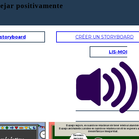
nejar positivamente
 storyboard
CRÉER UN STORYBOARD
LIS-MOI
do al abandono.
¿Qué estrategias usar para manejar positivamente el
apego?
1. Sé honesto contigo mismo.
2.Aprende
a decir "NO".
3.Trabaja
para ti mismo.
4.Toma
tus propias decisiones.
5.Conoce
gente nueva y ¡Relaciónate
!.
 me
n.
Vamos,
practiquemos
Que hago...
saludo o
no¿?
El apego seguro lleva a una
vida adulta independiente, sin
va y un distanciamiento
El apego seguro, es cuando se relacionan sin tener miedo al abandon
prescindir de sus relaciones
l contacto.
El apego ambivalente y ansioso es cuando se relaciona con otros se genera angustia,
interpersonales y los vínculos
uados y
afectivos.
explosivas y con mala
desconfianza e inseguridad.
Seremos
mejores