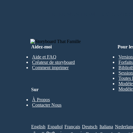
CRÉER MON PREMIER STORYBO
Aidez-moi
Pour le
Aide et FAQ
Version
Créateur de storyboard
Forfait
Comment imprimer
Bibliot
Session
Toutes 
Modèles
Modèles
Sur
À Propos
Contacter Nous
English
Español
Français
Deutsch
Italiana
Nederlan