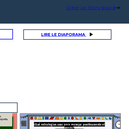
Créer un Story-board
LIRE LE DIAPORAMA
o.
¿Qué estrategias usar para manejar positivamente el
apego?