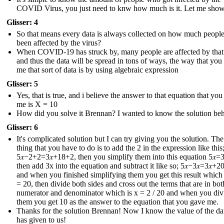
COVID Virus, you just need to knw how much is it. Let me sho
Glisser: 4
So that means every data is always collected on how much peopl
been affected by the virus?
When COVID-19 has struck by, many people are affected by that
and thus the data will be spread in tons of ways, the way that you
me that sort of data is by using algebraic expression
Glisser: 5
Yes, that is true, and i believe the answer to that equation that yo
me is X = 10
How did you solve it Brennan? I wanted to know the solution behi
Glisser: 6
It's complicated solution but I can try giving you the solution. The 
thing that you have to do is to add the 2 in the expression like this
5𝑥−2+2=3𝑥+18+2 , then you simplify them into this equation 5𝑥=3
then add 3x into the equation and subtract it like so; 5𝑥−3𝑥=3𝑥+20
and when you finished simplifying them you get this result which i
= 20, then divide both sides and cross out the terms that are in bot
numerator and denominator which is x = 2 / 20 and when you div
them you get 10 as the answer to the equation that you gave me.
Thanks for the solution Brennan! Now I know the value of the dat
has given to us !