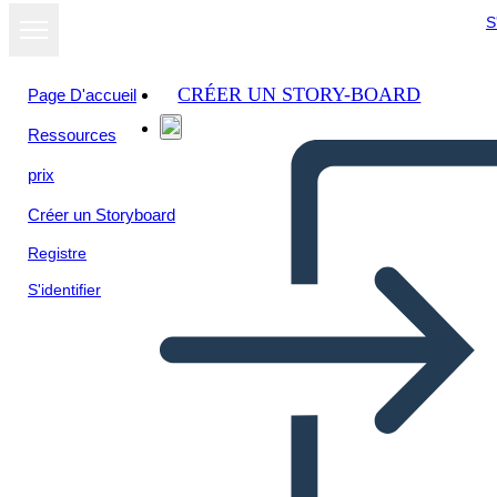
S
CRÉER UN STORY-BOARD
Page D'accueil
Ressources
Afficher sous
prix
forme de
diaporama
Créer un Storyboard
Registre
S'identifier
Math Adventure