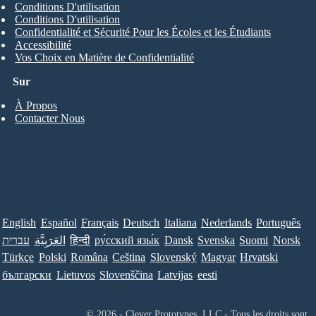
Conditions D'utilisation
Conditions D'utilisation
Confidentialité et Sécurité Pour les Écoles et les Étudiants
Accessibilité
Vos Choix en Matière de Confidentialité
Sur
À Propos
Contacter Nous
English
Español
Français
Deutsch
Italiana
Nederlands
Português
עברית
العَرَبِيَّة
हिन्दी
ру́сский язы́к
Dansk
Svenska
Suomi
Norsk
Türkçe
Polski
Româna
Ceština
Slovenský
Magyar
Hrvatski
български
Lietuvos
Slovenščina
Latvijas
eesti
© 2026 - Clever Prototypes, LLC - Tous les droits sont