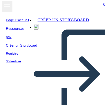
S
CRÉER UN STORY-BOARD
Page D'accueil
Ressources
Afficher sous
prix
forme de
diaporama
Créer un Storyboard
Registre
S'identifier
hiatorieta renacimiento