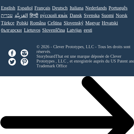
English
Español
Français
Deutsch
Italiana
Nederlands
Português
עברית
العَرَبِيَّة
हिन्दी
ру́сский язы́к
Dansk
Svenska
Suomi
Norsk
Türkçe
Polski
Româna
Ceština
Slovenský
Magyar
Hrvatski
български
Lietuvos
Slovenščina
Latvijas
eesti
© 2026 - Clever Prototypes, LLC - Tous les droits sont
réservés.
StoryboardThat est une marque déposée de
Clever
Prototypes , LLC
, et enregistrée auprès du US Patent an
Trademark Office