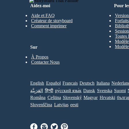
Aidez-moi
Pour le
Aide et FAQ
Version
Créateur de storyboard
Forfait
Comment imprimer
Bibliot
Session
Toutes 
Modèles
Modèles
Sur
À Propos
Contacter Nous
English
Español
Français
Deutsch
Italiana
Nederlan
العَرَبِيَّة
हिन्दी
ру́сский язы́к
Dansk
Svenska
Suomi
Româna
Ceština
Slovenský
Magyar
Hrvatski
бълга
Slovenščina
Latvijas
eesti