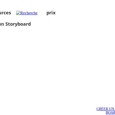
urces
prix
un Storyboard
CRÉER UN
BOA