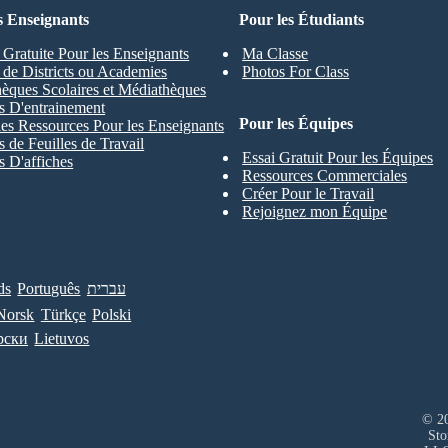
s Enseignants
Pour les Étudiants
 Gratuite Pour les Enseignants
Ma Classe
s de Districts ou Academies
Photos For Class
hèques Scolaires et Médiathèques
s D'entrainement
Pour les Équipes
les Ressources Pour les Enseignants
 de Feuilles de Travail
Essai Gratuit Pour les Équipes
 D'affiches
Ressources Commerciales
Créer Pour le Travail
Rejoignez mon Équipe
ds
Português
עברית
Norsk
Türkçe
Polski
рски
Lietuvos
© 20
Sto