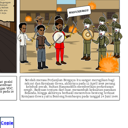
rdagangan
kassar.
g Sultan
MAJUU,SERANGG!
ada aru
 raja.
S
etelah merasa Perjanjian B0ngaya itu sangat merugikan bagi
t posisi
rakyat dan Kerajaan Gowa, akhirnya pada 12 April 1668 perang
 membuat
.
kembali pecah
Sultan Hasanuddin memberikan perlawanan
ngan VOC.
sengit. Bantuan tentara dari luar, menambah kekuatan pasukan
a pada 18
Belanda, hingga akhirnya berhasil menerobos benteng terkuat
Kerajaan Gowa yaitu Benteng Sombaopu pada tanggal 24 Juni 1669.
Copie