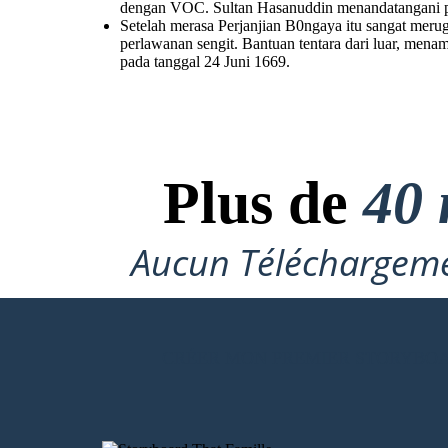
dengan VOC. Sultan Hasanuddin menandatangani p
Setelah merasa Perjanjian B0ngaya itu sangat mer
perlawanan sengit. Bantuan tentara dari luar, me
pada tanggal 24 Juni 1669.
MAJUU,SERANGG!
Plus de
40 
Aucun Téléchargeme
S
etelah merasa Perjanjian B0ngaya itu sangat merugikan bagi
rakyat dan Kerajaan Gowa, akhirnya pada 12 April 1668 perang
.
kembali pecah
Sultan Hasanuddin memberikan perlawanan
sengit. Bantuan tentara dari luar, menambah kekuatan pasukan
Belanda, hingga akhirnya berhasil menerobos benteng terkuat
Kerajaan Gowa yaitu Benteng Sombaopu pada tanggal 24 Juni 1669.
CRÉER MON PREMIER STORYBO