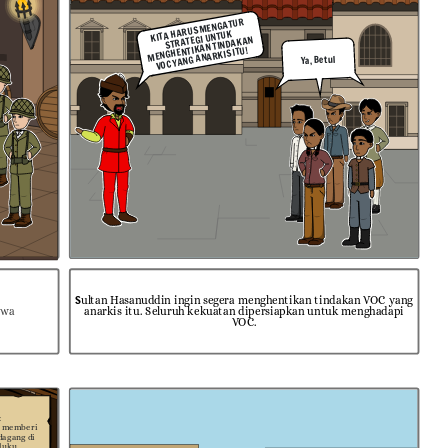
KITA HARUS MENGATUR
STRATEGI UNTUK
MENGHENTIKAN TINDAKAN
VOC YANG ANARKIS ITU!
Ya, Betul
S
ultan Hasanuddin i
ngin segera menghentikan tindakan VOC yang
owa
anarkis itu. Seluruh kekuatan dipersiapkan untuk menghadapi
VOC.
:
n m
emberi
dagang di
luku