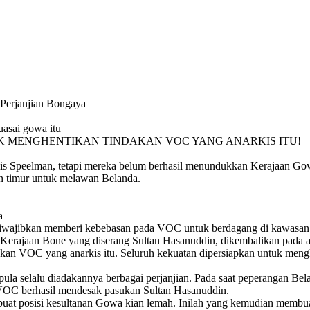
S
 tindakan VOC yang
etelah merasa Perjanjian B0ngaya itu sangat merugikan bagi
a membuat posisi
 untuk menghadapi
rakyat dan Kerajaan Gowa, akhirnya pada 12 April 1668 perang
kemudian membuat
.
kembali pecah
Sultan Hasanuddin memberikan perlawanan
njian dengan VOC.
sengit. Bantuan tentara dari luar, menambah kekuatan pasukan
n Bongaya pada 18
Belanda, hingga akhirnya berhasil menerobos benteng terkuat
Kerajaan Gowa yaitu Benteng Sombaopu pada tanggal 24 Juni 1669.
Perjanjian Bongaya
asai gowa itu
K MENGHENTIKAN TINDAKAN VOC YANG ANARKIS ITU!
is Speelman, tetapi mereka belum berhasil menundukkan Kerajaan G
an timur untuk melawan Belanda.
a
wajibkan memberi kebebasan pada VOC untuk berdagang di kawasa
Kerajaan Bone yang diserang Sultan Hasanuddin, dikembalikan pada ar
akan VOC yang anarkis itu. Seluruh kekuatan dipersiapkan untuk me
pula selalu diadakannya berbagai perjanjian. Pada saat peperangan B
at merugikan bagi
April 1668 perang
 VOC berhasil mendesak pasukan Sultan Hasanuddin.
ikan perlawanan
 kekuatan pasukan
at posisi kesultanan Gowa kian lemah. Inilah yang kemudian membua
s benteng terkuat
 yaitu Benteng Sombaopu pada tanggal 24 Juni 1669.