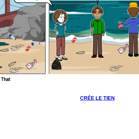
dose junto a ella)
n tono serio)
e acuerdas de cómo nos
o comenzó con una idea,
o, y mira, ¡estamos aquí,
e hacer la diferencia
 That
CRÉE LE TIEN