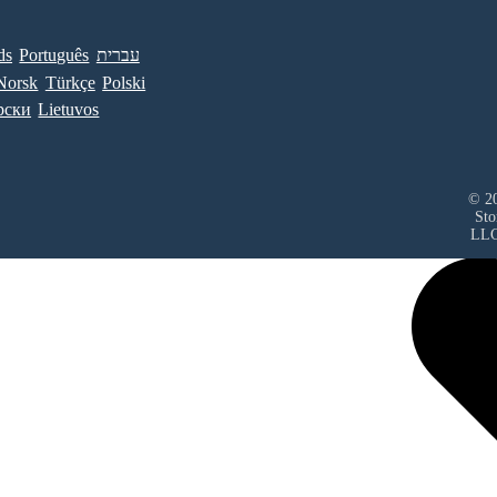
ds
Português
עברית
Norsk
Türkçe
Polski
рски
Lietuvos
© 20
Sto
LL