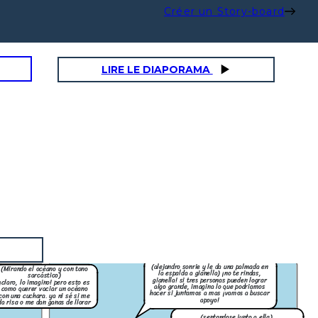
Créer un Story-board
LIRE LE DIAPORAMA
(alejandro sonrie y le da una palmada en
(Mirando el océano y con tono
la espalda a gianella) ¡no te rindas,
sarcástico)
gianella! si tres personas pueden lograr
¡claro, lo imagino! pero esto es
algo grande, imagina lo que podriamos
como querer vaciar un océano
hacer si juntamos a mas ¡vamos a buscar
con una cuchara. ya ni sé si me
apoyo!
da risa o me dan ganas de llorar
(sentandose junto a ella)