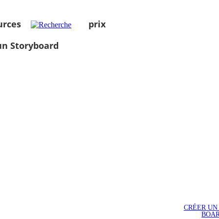
urces
prix
un Storyboard
CRÉER UN
BOA