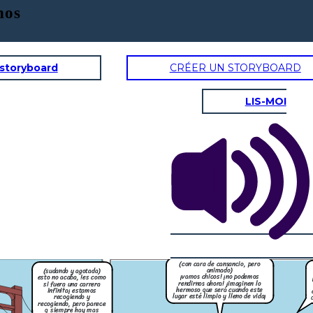
nos
 storyboard
CRÉER UN STORYBOARD
LIS-MOI
(alejandro sonrie y le da una palmada en
(Mirando el océano y con tono
la espalda a gianella) ¡no te rindas,
sarcástico)
gianella! si tres personas pueden lograr
¡claro, lo imagino! pero esto es
algo grande, imagina lo que podriamos
como querer vaciar un océano
hacer si juntamos a mas ¡vamos a buscar
con una cuchara. ya ni sé si me
apoyo!
da risa o me dan ganas de llorar
(sentandose junto a ella)
(con tono serio)
(gianella se sienta
oye, ¿acaso te acuerdas de cómo nos
en la arena,
conocimos? todo comenzó con una idea,
agotada)
con algo pequeño, y mira, ¡estamos aquí,
tratando de hacer la diferencia
(con voz apagada)
tal vez... tal vez solo no
podamos hacerlo. no somos
suficientes. no podemos cambiar
todo esto con solo tres personas
¡es tan frustrante!
(con cara de cansancio, pero
animado)
(sudando y agotada)
¡vamos chicos! ¡no podemos
esto no acaba, !es como
rendirnos ahora! ¡imaginen lo
si fuera una carrera
a una palmada en
hermoso que será cuando este
infinita¡ estamos
¡no te rindas,
lugar esté limpio y lleno de vida¡
as pueden lograr
recogiendo y
 que podriamos
recogiendo, pero parece
 ¡vamos a buscar
q siempre hay mas