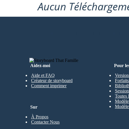
Aucun Téléchargeme
CRÉER MON PREMIER STORYBO
Aidez-moi
Pour le
Aide et FAQ
Version
Créateur de storyboard
Forfait
Comment imprimer
Bibliot
Session
Toutes 
Modèles
Modèles
Sur
À Propos
Contacter Nous