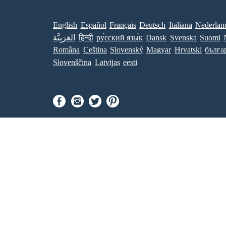
English
Español
Français
Deutsch
Italiana
Nederlan
العَرَبِيَّة
हिन्दी
ру́сский язы́к
Dansk
Svenska
Suomi
Româna
Ceština
Slovenský
Magyar
Hrvatski
бълга
Slovenščina
Latvijas
eesti