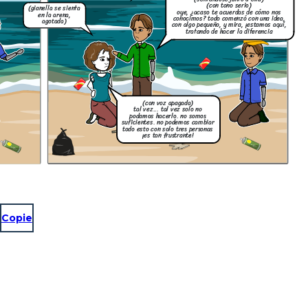
(con tono serio)
(gianella se sienta
oye, ¿acaso te acuerdas de cómo nos
en la arena,
conocimos? todo comenzó con una idea,
agotada)
con algo pequeño, y mira, ¡estamos aquí,
tratando de hacer la diferencia
(con voz apagada)
tal vez... tal vez solo no
podamos hacerlo. no somos
suficientes. no podemos cambiar
todo esto con solo tres personas
¡es tan frustrante!
Copie