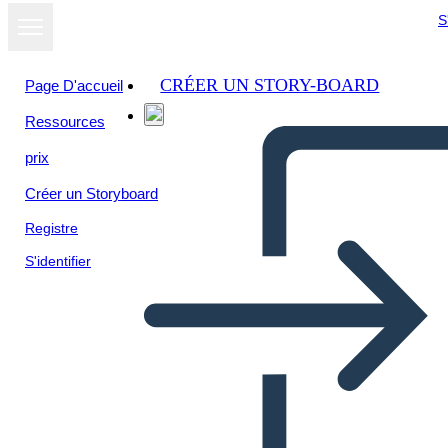
S
CRÉER UN STORY-BOARD
Page D'accueil
Ressources
Afficher sous
prix
forme de
diaporama
Créer un Storyboard
Registre
S'identifier
TU107