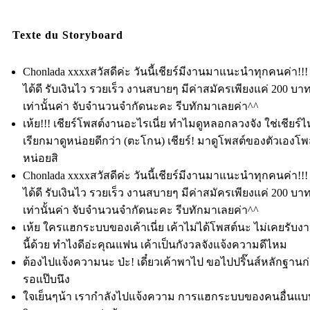
Texte du Storyboard
Chonlada xxxxสวัสดีค่ะ วันนี้เชียร์มีงานมาแนะนำทุกคนค่า!!!
ได้ดี รับเงินไว รวยเร็ว งานสบายๆ มีค่าสมัครเพียงแค่ 200 บา
เท่านั้นค่า จับจำนวนจำกัดนะคะ รีบทักมาเลยค่า^^
เห้ย!!! เชียร์โพสต์งานอะไรเนี่ย ทำไมดูหลอกลวงจัง ใช่เชียร์ไ
เรียกมาดูหน่อยดีกว่า (ตะโกน) เชียร์! มาดูโพสต์ของตัวเองโพส
หน่อยสิ
Chonlada xxxxสวัสดีค่ะ วันนี้เชียร์มีงานมาแนะนำทุกคนค่า!!!
ได้ดี รับเงินไว รวยเร็ว งานสบายๆ มีค่าสมัครเพียงแค่ 200 บา
เท่านั้นค่า จับจำนวนจำกัดนะคะ รีบทักมาเลยค่า^^
เห้ย ใครแฮกระบบของเค้าเนี่ย เค้าไม่ได้โพสต์นะ ไม่เคยรับ
นี้ด้วย ทำไงดีอ่ะคุณแฟน เค้าเป็นกังวลจังแจ้งความดีไหม
ต้องไปแจ้งความนะ ป่ะ! เดี๋ยวเค้าพาไป ขอไปปริ๊นส์หลักฐาน
รอแป๊บนึง
ใจเย็นๆน้า เรากำลังไปแจ้งความ การแฮกระบบของคนอื่นแบบ