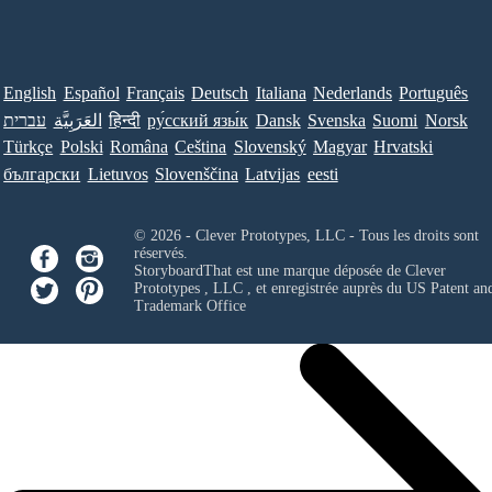
English
Español
Français
Deutsch
Italiana
Nederlands
Português
עברית
العَرَبِيَّة
हिन्दी
ру́сский язы́к
Dansk
Svenska
Suomi
Norsk
Türkçe
Polski
Româna
Ceština
Slovenský
Magyar
Hrvatski
български
Lietuvos
Slovenščina
Latvijas
eesti
© 2026 - Clever Prototypes, LLC - Tous les droits sont
réservés.
StoryboardThat est une marque déposée de
Clever
Prototypes , LLC
, et enregistrée auprès du US Patent an
Trademark Office