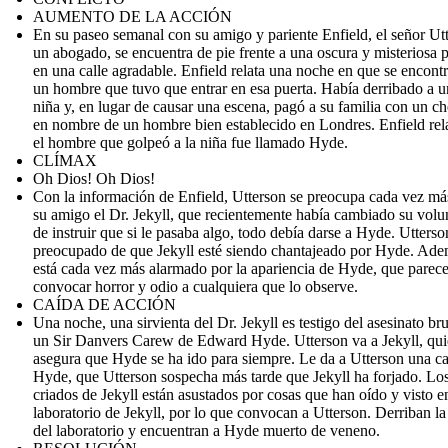
AUMENTO DE LA ACCIÓN
En su paseo semanal con su amigo y pariente Enfield, el señor Ut
un abogado, se encuentra de pie frente a una oscura y misteriosa 
en una calle agradable. Enfield relata una noche en que se encont
un hombre que tuvo que entrar en esa puerta. Había derribado a 
niña y, en lugar de causar una escena, pagó a su familia con un c
en nombre de un hombre bien establecido en Londres. Enfield rel
el hombre que golpeó a la niña fue llamado Hyde.
CLÍMAX
Oh Dios! Oh Dios!
Con la información de Enfield, Utterson se preocupa cada vez má
su amigo el Dr. Jekyll, que recientemente había cambiado su volu
de instruir que si le pasaba algo, todo debía darse a Hyde. Utterso
preocupado de que Jekyll esté siendo chantajeado por Hyde. Ade
está cada vez más alarmado por la apariencia de Hyde, que parec
convocar horror y odio a cualquiera que lo observe.
CAÍDA DE ACCIÓN
Una noche, una sirvienta del Dr. Jekyll es testigo del asesinato bru
un Sir Danvers Carew de Edward Hyde. Utterson va a Jekyll, qui
asegura que Hyde se ha ido para siempre. Le da a Utterson una ca
Hyde, que Utterson sospecha más tarde que Jekyll ha forjado. Lo
criados de Jekyll están asustados por cosas que han oído y visto e
laboratorio de Jekyll, por lo que convocan a Utterson. Derriban la
del laboratorio y encuentran a Hyde muerto de veneno.