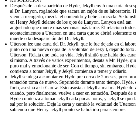
RESOLUCIÓN
Después de la desaparición de Hyde, Jekyll envió una carta dese
al Dr. Lanyon, rogándole que sacara un cajón de su laboratorio. 
viene a recogerlo, mezcla el contenido y bebe la mezcla. Se trans
en Henry Jekyll delante de los ojos de Lanyon. Lanyon está tan
angustiado que muere unas semanas más tarde. Él relaciona todos
acontecimientos a Utterson en una carta que se abrirá solamente e
muerte o la desaparición del Dr. Jekyll.
Utterson lee una carta del Dr. Jekyll, que le fue dejada en el labora
junto con una nueva copia de la voluntad de Jekyll, dejando todo 
Utterson. Relata que toda su vida, Jekyll sintió que había dos cara
sí mismo. A través de varios experimentos, desata a Mr. Hyde, qu
puro mal y emocionante de ser. Con el tiempo, sin embargo, Hyd
comienza a tomar Jekyll, y Jekyll comienza a temer y odiarlo.
Jekyll se niega a cambiar en Hyde por cerca de 2 meses, pero pron
tentación toma de nuevo. Suprimido durante tanto tiempo, Hyde, 
furia, asesina a sir Carew. Esto asusta a Jekyll a matar a Hyde de 
cuando, pero finalmente, vuelve a caer en tentación. Después de e
Hyde comienza a tomar Jekyll cada pocas horas, y Jekyll se queda
sal por la solución. Deja la carta y cambió la voluntad de Utterson
sabiendo que Henry Jekyll pronto se habrá ido para siempre.