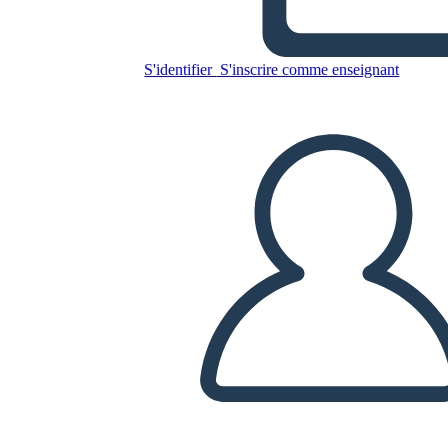
Untitled Storyboard
S'identifier
S'inscrire comme enseignant
Copiez ce storyboard
CRÉER UN STORYBOARD
LIRE LE DIAPORAMA
LIS-MOI