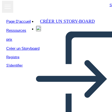
S
CRÉER UN STORY-BOARD
Page D'accueil
Ressources
Afficher sous
prix
forme de
diaporama
Créer un Storyboard
Registre
S'identifier