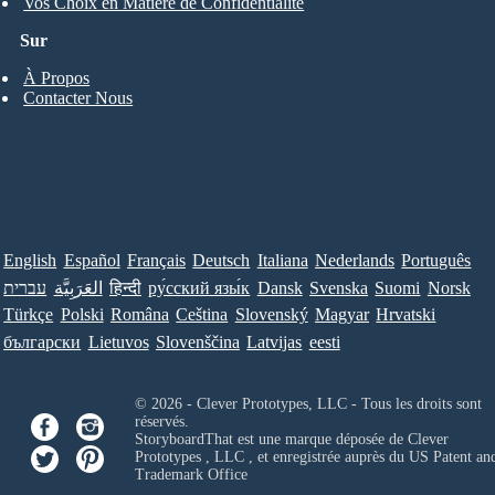
Vos Choix en Matière de Confidentialité
Sur
À Propos
Contacter Nous
English
Español
Français
Deutsch
Italiana
Nederlands
Português
עברית
العَرَبِيَّة
हिन्दी
ру́сский язы́к
Dansk
Svenska
Suomi
Norsk
Türkçe
Polski
Româna
Ceština
Slovenský
Magyar
Hrvatski
български
Lietuvos
Slovenščina
Latvijas
eesti
© 2026 - Clever Prototypes, LLC - Tous les droits sont
réservés.
StoryboardThat est une marque déposée de
Clever
Prototypes , LLC
, et enregistrée auprès du US Patent an
Trademark Office