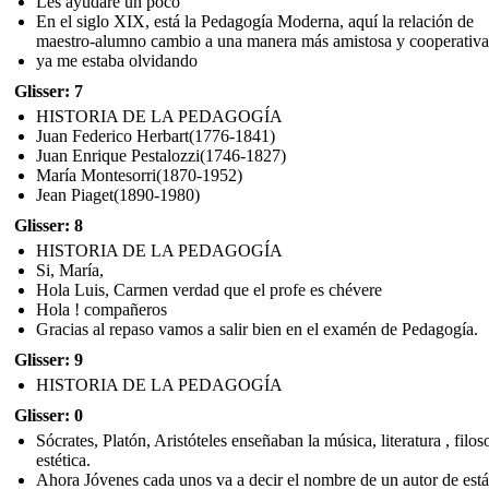
Les ayudaré un poco
En el siglo XIX, está la Pedagogía Moderna, aquí la relación de
maestro-alumno cambio a una manera más amistosa y cooperativa
ya me estaba olvidando
Glisser: 7
HISTORIA DE LA PEDAGOGÍA
Juan Federico Herbart(1776-1841)
Juan Enrique Pestalozzi(1746-1827)
María Montesorri(1870-1952)
Jean Piaget(1890-1980)
Glisser: 8
HISTORIA DE LA PEDAGOGÍA
Si, María,
Hola Luis, Carmen verdad que el profe es chévere
Hola ! compañeros
Gracias al repaso vamos a salir bien en el examén de Pedagogía.
Glisser: 9
HISTORIA DE LA PEDAGOGÍA
Glisser: 0
Sócrates, Platón, Aristóteles enseñaban la música, literatura , filos
estética.
Ahora Jóvenes cada unos va a decir el nombre de un autor de está