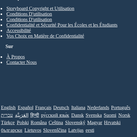
Storyboard Copyright et Utilisation
Conditions D'utilisation
Conditions D'utilisation
Confidentialité et Sécurité Pour les Écoles et les Étudiants
Accessibilité
Vos Choix en Matière de Confidentialité
Sur
À Propos
Contacter Nous
English
Español
Français
Deutsch
Italiana
Nederlands
Português
עברית
العَرَبِيَّة
हिन्दी
ру́сский язы́к
Dansk
Svenska
Suomi
Norsk
Türkçe
Polski
Româna
Ceština
Slovenský
Magyar
Hrvatski
български
Lietuvos
Slovenščina
Latvijas
eesti