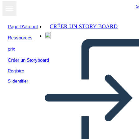
S
CRÉER UN STORY-BOARD
Page D'accueil
Ressources
Afficher sous
prix
forme de
diaporama
Créer un Storyboard
Registre
S'identifier