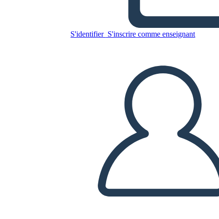
Untitled Storyboard
S'identifier
S'inscrire comme enseignant
Copiez ce storyboard
CRÉER UN STORYBOARD
LIRE LE DIAPORAMA
LIS-MOI