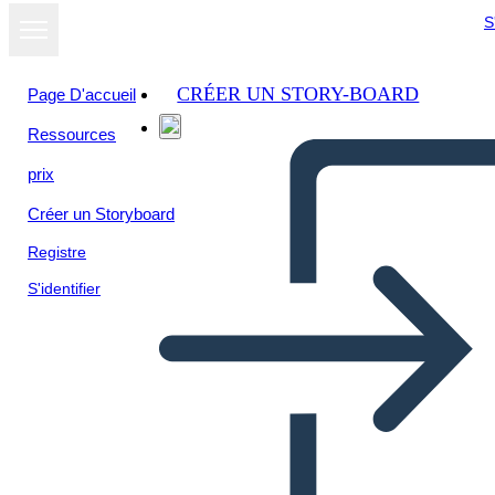
S
CRÉER UN STORY-BOARD
Page D'accueil
Ressources
Afficher sous
prix
forme de
diaporama
Créer un Storyboard
Registre
S'identifier