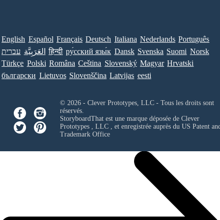
English
Español
Français
Deutsch
Italiana
Nederlands
Português
עברית
العَرَبِيَّة
हिन्दी
ру́сский язы́к
Dansk
Svenska
Suomi
Norsk
Türkçe
Polski
Româna
Ceština
Slovenský
Magyar
Hrvatski
български
Lietuvos
Slovenščina
Latvijas
eesti
© 2026 - Clever Prototypes, LLC - Tous les droits sont
réservés.
StoryboardThat est une marque déposée de
Clever
Prototypes , LLC
, et enregistrée auprès du US Patent an
Trademark Office