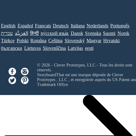
English
Español
Français
Deutsch
Italiana
Nederlands
Português
עברית
العَرَبِيَّة
हिन्दी
ру́сский язы́к
Dansk
Svenska
Suomi
Norsk
Türkçe
Polski
Româna
Ceština
Slovenský
Magyar
Hrvatski
български
Lietuvos
Slovenščina
Latvijas
eesti
© 2026 - Clever Prototypes, LLC - Tous les droits sont
réservés.
StoryboardThat est une marque déposée de
Clever
Prototypes , LLC
, et enregistrée auprès du US Patent an
Trademark Office