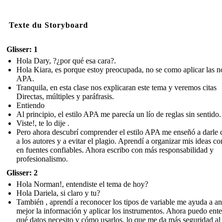
Texte du Storyboard
Glisser: 1
Hola Dary, ?¿por qué esa cara?.
Hola Kiara, es porque estoy preocupada, no se como aplicar las 
APA.
Tranquila, en esta clase nos explicaran este tema y veremos citas
Directas, múltiples y paráfrasis.
Entiendo
Al principio, el estilo APA me parecía un lío de reglas sin sentido.
Viste!, te lo dije .
Pero ahora descubrí comprender el estilo APA me enseñó a darle 
a los autores y a evitar el plagio. Aprendí a organizar mis ideas c
en fuentes confiables. Ahora escribo con más responsabilidad y
profesionalismo.
Glisser: 2
Hola Norman!, entendiste el tema de hoy?
Hola Dariela, si claro y tu?
También , aprendí a reconocer los tipos de variable me ayuda a an
mejor la información y aplicar los instrumentos. Ahora puedo ent
qué datos necesito y cómo usarlos, lo que me da más seguridad al