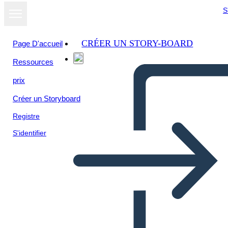
S
CRÉER UN STORY-BOARD
Page D'accueil
Ressources
Afficher sous
prix
forme de
diaporama
Créer un Storyboard
Registre
S'identifier
Untitled Storyboard