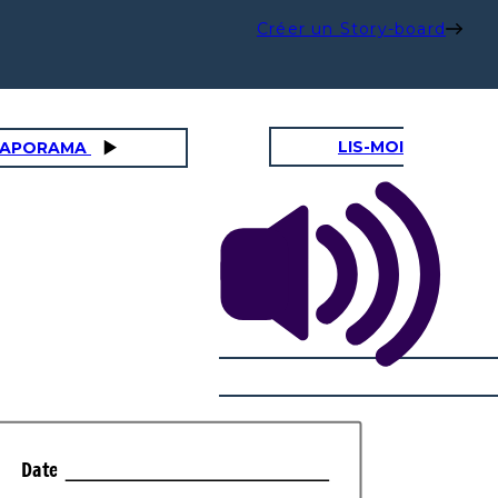
Créer un Story-board
LIS-MOI
DIAPORAMA