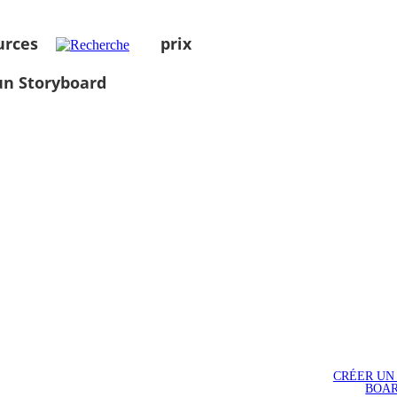
urces
prix
un Storyboard
CRÉER UN
BOA