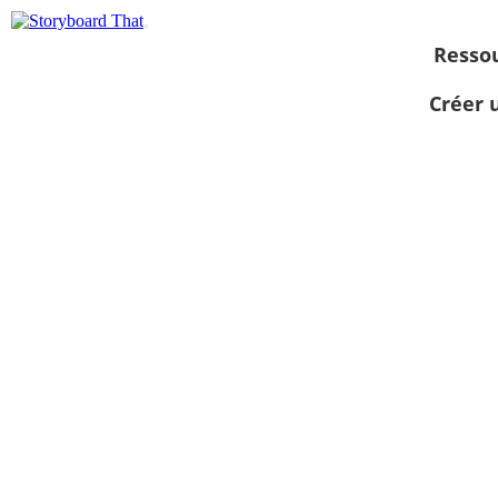
Resso
Créer 
Afficher sous
forme de
diaporama