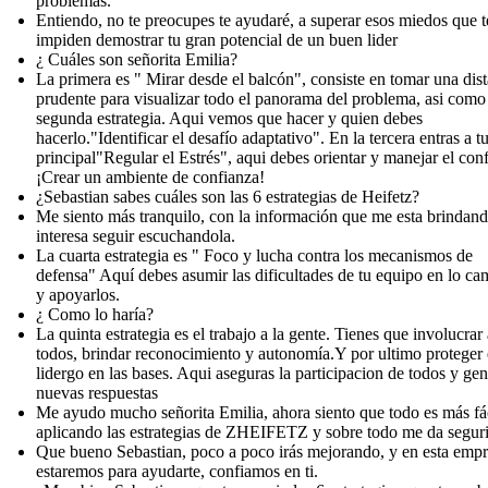
problemas.
Entiendo, no te preocupes te ayudaré, a superar esos miedos que t
impiden demostrar tu gran potencial de un buen lider
¿ Cuáles son señorita Emilia?
La primera es " Mirar desde el balcón", consiste en tomar una dis
prudente para visualizar todo el panorama del problema, asi como
segunda estrategia. Aqui vemos que hacer y quien debes
hacerlo."Identificar el desafío adaptativo". En la tercera entras a tu
principal"Regular el Estrés", aqui debes orientar y manejar el conf
¡Crear un ambiente de confianza!
¿Sebastian sabes cuáles son las 6 estrategias de Heifetz?
Me siento más tranquilo, con la información que me esta brindan
interesa seguir escuchandola.
La cuarta estrategia es " Foco y lucha contra los mecanismos de
defensa" Aquí debes asumir las dificultades de tu equipo en lo ca
y apoyarlos.
¿ Como lo haría?
La quinta estrategia es el trabajo a la gente. Tienes que involucrar 
todos, brindar reconocimiento y autonomía.Y por ultimo proteger 
lidergo en las bases. Aqui aseguras la participacion de todos y ge
nuevas respuestas
Me ayudo mucho señorita Emilia, ahora siento que todo es más fá
aplicando las estrategias de ZHEIFETZ y sobre todo me da segur
Que bueno Sebastian, poco a poco irás mejorando, y en esta emp
estaremos para ayudarte, confiamos en ti.