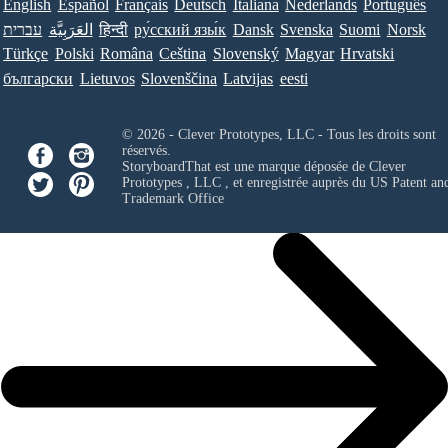
English
Español
Français
Deutsch
Italiana
Nederlands
Português
עברית
العَرَبِيَّة
हिन्दी
ру́сский язы́к
Dansk
Svenska
Suomi
Norsk
Türkçe
Polski
Româna
Ceština
Slovenský
Magyar
Hrvatski
български
Lietuvos
Slovenščina
Latvijas
eesti
© 2026 - Clever Prototypes, LLC - Tous les droits sont
réservés.
StoryboardThat est une marque déposée de
Clever
Prototypes , LLC
, et enregistrée auprès du US Patent an
Trademark Office