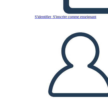
ADAPTATIVO
S'identifier
S'inscrire comme enseignant
Copiez ce storyboard
CRÉER UN STORYBOARD
LIRE LE DIAPORAMA
LIS-MOI