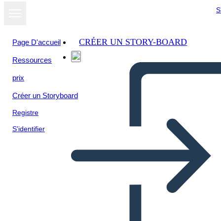
S
CRÉER UN STORY-BOARD
Page D'accueil
Ressources
Afficher sous
prix
forme de
diaporama
Créer un Storyboard
Registre
S'identifier
HISTORIETA DE DESAFIO