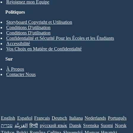
Rejoignez mon Équipe
Politiques
Storyboard Copyright et Utilisation
Conditions D'utilisation
Conditions D'utilisation
Confidentialité et Sécurité Pour les Écoles et les Étudiants
Accessibilité
Vos Choix en Matière de Confidentialité
Sur
À Propos
Contacter Nous
English
Español
Français
Deutsch
Italiana
Nederlands
Português
עברית
العَرَبِيَّة
हिन्दी
ру́сский язы́к
Dansk
Svenska
Suomi
Norsk
Türkçe
Polski
Româna
Ceština
Slovenský
Magyar
Hrvatski