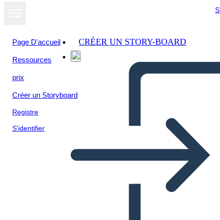
S
CRÉER UN STORY-BOARD
Page D'accueil
Ressources
Afficher sous
prix
forme de
diaporama
Créer un Storyboard
Registre
S'identifier
Untitled Storyboard