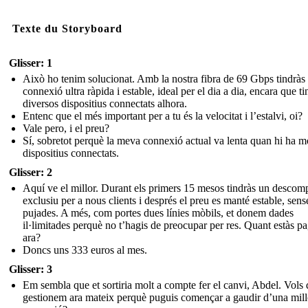
Texte du Storyboard
Glisser: 1
Això ho tenim solucionat. Amb la nostra fibra de 69 Gbps tindràs
connexió ultra ràpida i estable, ideal per el dia a dia, encara que ti
diversos dispositius connectats alhora.
Entenc que el més important per a tu és la velocitat i l’estalvi, oi?
Vale pero, i el preu?
Sí, sobretot perquè la meva connexió actual va lenta quan hi ha m
dispositius connectats.
Glisser: 2
Aquí ve el millor. Durant els primers 15 mesos tindràs un descom
exclusiu per a nous clients i després el preu es manté estable, sens
pujades. A més, com portes dues línies mòbils, et donem dades
il·limitades perquè no t’hagis de preocupar per res. Quant estàs p
ara?
Doncs uns 333 euros al mes.
Glisser: 3
Em sembla que et sortiria molt a compte fer el canvi, Abdel. Vols
gestionem ara mateix perquè puguis començar a gaudir d’una mill