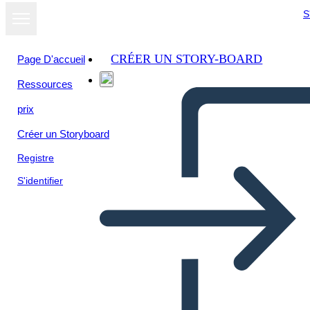
S
CRÉER UN STORY-BOARD
Page D'accueil
Ressources
Afficher sous
prix
forme de
diaporama
Créer un Storyboard
Registre
S'identifier
Procvičte si psaní – věty s