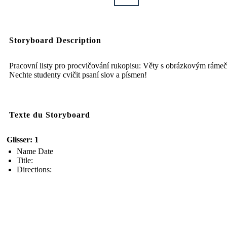
Storyboard Description
Pracovní listy pro procvičování rukopisu: Věty s obrázkovým ráme
Nechte studenty cvičit psaní slov a písmen!
Texte du Storyboard
Glisser: 1
Name Date
Title:
Directions: