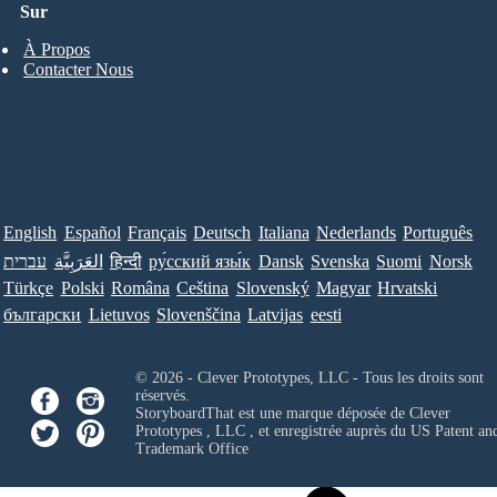
Sur
À Propos
Contacter Nous
English
Español
Français
Deutsch
Italiana
Nederlands
Português
עברית
العَرَبِيَّة
हिन्दी
ру́сский язы́к
Dansk
Svenska
Suomi
Norsk
Türkçe
Polski
Româna
Ceština
Slovenský
Magyar
Hrvatski
български
Lietuvos
Slovenščina
Latvijas
eesti
© 2026 - Clever Prototypes, LLC - Tous les droits sont
réservés.
StoryboardThat est une marque déposée de
Clever
Prototypes , LLC
, et enregistrée auprès du US Patent an
Trademark Office