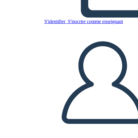
obrázkovým rámečkem
S'identifier
S'inscrire comme enseignant
Copiez ce storyboard
CRÉER UN STORYBOARD
LIRE LE DIAPORAMA
LIS-MOI