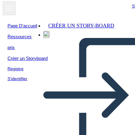
S
CRÉER UN STORY-BOARD
Page D'accueil
Ressources
Afficher sous
prix
forme de
diaporama
Créer un Storyboard
Registre
S'identifier
Šablona Vědeckého Procesu