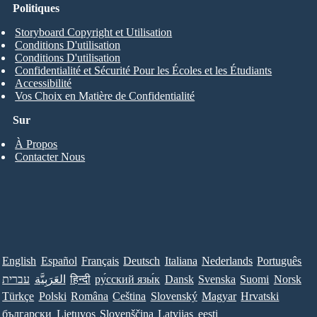
Politiques
Storyboard Copyright et Utilisation
Conditions D'utilisation
Conditions D'utilisation
Confidentialité et Sécurité Pour les Écoles et les Étudiants
Accessibilité
Vos Choix en Matière de Confidentialité
Sur
À Propos
Contacter Nous
English
Español
Français
Deutsch
Italiana
Nederlands
Português
עברית
العَرَبِيَّة
हिन्दी
ру́сский язы́к
Dansk
Svenska
Suomi
Norsk
Türkçe
Polski
Româna
Ceština
Slovenský
Magyar
Hrvatski
български
Lietuvos
Slovenščina
Latvijas
eesti