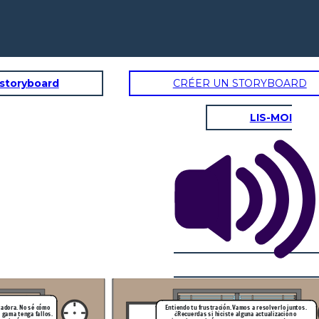
 storyboard
CRÉER UN STORYBOARD
LIS-MOI
Espero que sí, porque no tengo tiempo para
lidiar con estos fallos. Mi tiempo es muy
 juntos.
valioso.
ón o
e que
Comprendo tu urgencia. Vamos a hacer un diagnóstico
completo para identificar la causa del problema. Te
mantendré informado sobre el progreso y nos
aseguraremos de que tu computadora funcione
perfectamente.
Muy bien, confío en que sabrás
manejarlo. No todos tienen mi
capacidad para entender
estas cosas.
ar tu
guna
udará
te.
Aprecio tu confianza. Vamos a trabajar en
esto de inmediato para resolverlo lo antes
posible.
tadora. No sé cómo
Entiendo tu frustración. Vamos a resolverlo juntos.
a gama tenga fallos.
¿Recuerdas si hiciste alguna actualización o