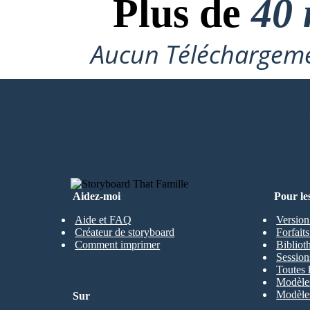
Plus de
40 
Aucun Téléchargeme
CRÉER MON PREMIER STORYBO
Aidez-moi
Pour le
Aide et FAQ
Version
Créateur de storyboard
Forfait
Comment imprimer
Bibliot
Session
Toutes 
Modèles
Modèles
Sur