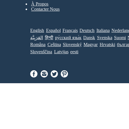
À Propos
Contacter Nous
English
Español
Français
Deutsch
Italiana
Nederlan
العَرَبِيَّة
हिन्दी
ру́сский язы́к
Dansk
Svenska
Suomi
Româna
Ceština
Slovenský
Magyar
Hrvatski
бълга
Slovenščina
Latvijas
eesti