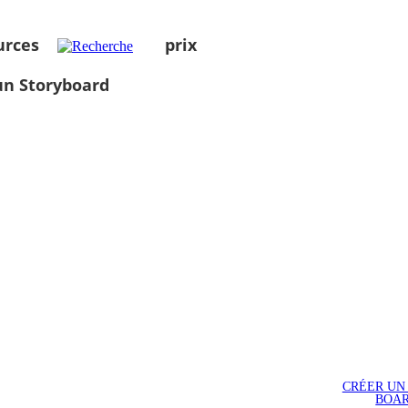
urces
prix
un Storyboard
CRÉER UN
BOA