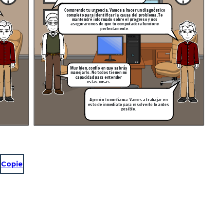
Comprendo tu urgencia. Vamos a hacer un diagnóstico
completo para identificar la causa del problema. Te
mantendré informado sobre el progreso y nos
aseguraremos de que tu computadora funcione
perfectamente.
Muy bien, confío en que sabrás
manejarlo. No todos tienen mi
capacidad para entender
estas cosas.
Aprecio tu confianza. Vamos a trabajar en
esto de inmediato para resolverlo lo antes
posible.
Copie