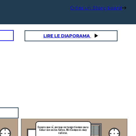
Créer un Story-board
LIRE LE DIAPORAMA
Espero que sí, porque no tengo tiempo para
lidiar con estos fallos. Mi tiempo es muy
valioso.