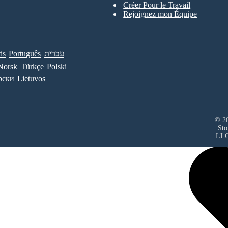
Créer Pour le Travail
Rejoignez mon Équipe
ds
Português
עברית
Norsk
Türkçe
Polski
рски
Lietuvos
© 20
Sto
LL