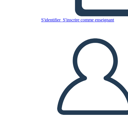
13 Colonias Comparan el
Contraste
S'identifier
S'inscrire comme enseignant
Copiez ce storyboard
CRÉER UN STORYBOARD
LIRE LE DIAPORAMA
LIS-MOI