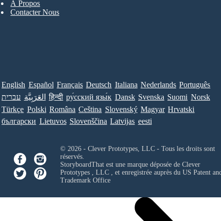
À Propos
Contacter Nous
English
Español
Français
Deutsch
Italiana
Nederlands
Português
עברית
العَرَبِيَّة
हिन्दी
ру́сский язы́к
Dansk
Svenska
Suomi
Norsk
Türkçe
Polski
Româna
Ceština
Slovenský
Magyar
Hrvatski
български
Lietuvos
Slovenščina
Latvijas
eesti
© 2026 - Clever Prototypes, LLC - Tous les droits sont
réservés.
StoryboardThat est une marque déposée de
Clever
Prototypes , LLC
, et enregistrée auprès du US Patent an
Trademark Office