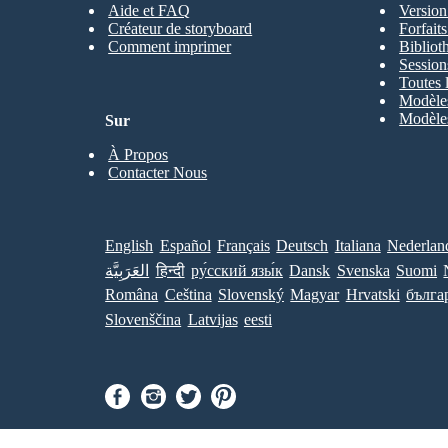
Aide et FAQ
Version
Créateur de storyboard
Forfait
Comment imprimer
Bibliot
Session
Toutes 
Modèles
Modèles
Sur
À Propos
Contacter Nous
English
Español
Français
Deutsch
Italiana
Nederlan
العَرَبِيَّة
हिन्दी
ру́сский язы́к
Dansk
Svenska
Suomi
Româna
Ceština
Slovenský
Magyar
Hrvatski
бълга
Slovenščina
Latvijas
eesti