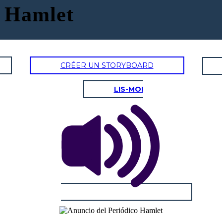
o Hamlet
CRÉER UN STORYBOARD
LIS-MOI