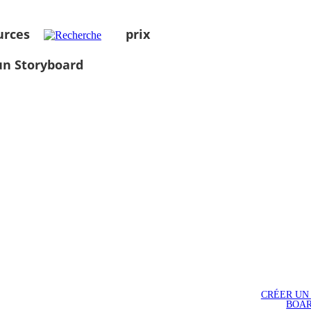
urces
prix
un Storyboard
CRÉER UN
BOA