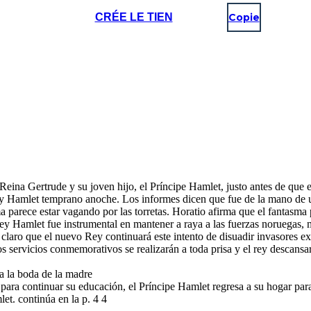
CRÉE LE TIEN
Copie
eina Gertrude y su joven hijo, el Príncipe Hamlet, justo antes de que el
ey Hamlet temprano anoche. Los informes dicen que fue de la mano de 
ma parece estar vagando por las torretas. Horatio afirma que el fantasm
Rey Hamlet fue instrumental en mantener a raya a las fuerzas noruegas,
aro que el nuevo Rey continuará este intento de disuadir invasores ext
 servicios conmemorativos se realizarán a toda prisa y el rey descansar
 a la boda de la madre
ara continuar su educación, el Príncipe Hamlet regresa a su hogar para 
et. continúa en la p. 4 4