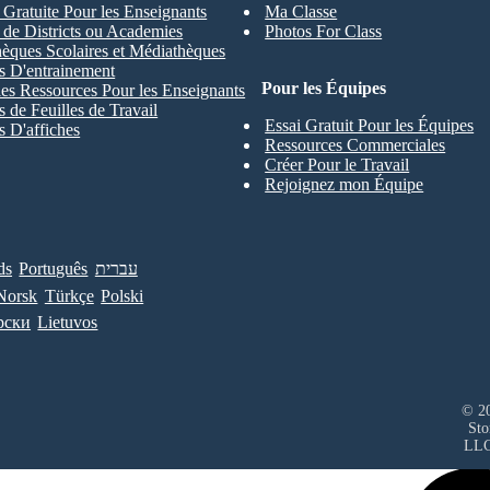
 Gratuite Pour les Enseignants
Ma Classe
s de Districts ou Academies
Photos For Class
hèques Scolaires et Médiathèques
s D'entrainement
Pour les Équipes
les Ressources Pour les Enseignants
 de Feuilles de Travail
Essai Gratuit Pour les Équipes
 D'affiches
Ressources Commerciales
Créer Pour le Travail
Rejoignez mon Équipe
ds
Português
עברית
Norsk
Türkçe
Polski
рски
Lietuvos
© 20
Sto
LL