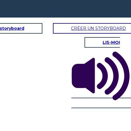
 storyboard
CRÉER UN STORYBOARD
LIS-MOI
iones
Descubrimiento de producto
Oh acabo de
encontrar
 solución
______________
ia
por
_______
______________
ro
_______