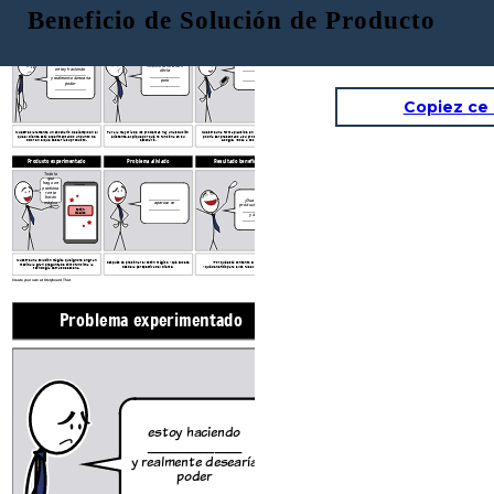
Beneficio de Solución de Producto
Problema experimentado
Búsqueda de soluciones
Descubrimiento de producto
Oh acabo de
encontrar
Intento la solución
estoy haciendo
______________
obvia
______________
por
______________
y realmente desearía
______________
pero
poder
______________
______________
Copiez ce
Muestre claramente un escenario de ejemplo en el
Para la mayoría de los problemas hay una solución
Muestre una forma plausible en que su usuario
que el cliente está experimentando un punto de
existente, explique por qué no funciona en su
podría ser presentado a su producto / oferta.
dolor en el que desearía su producto.
escenario.
Google? ¿Boca a boca?
Producto experimentado
Problema aliviado
Resultado beneficioso
Todo lo
que
hago es
presiona
r este
botón
______________
¡Guauu! Este
mágico
aparece en
producto me salvó
...
______________
Botón
______________
mágico
y déjame
______________
Muestre una solución mágica que ignore en gran
Después de presionar el botón mágico, ¿qué sucede
¿Por qué está contento el cliente?
medida la gran pregunta de cómo funciona la
desde la perspectiva del cliente?
¿Qué beneficio para ellos fue experimentado?
tecnología detrás de escena.
Create your own at Storyboard That
Problema experimentado
Búsqueda de soluc
Intento la
estoy haciendo
obv
______________
_______
y realmente desearía
pe
poder
_______
______________