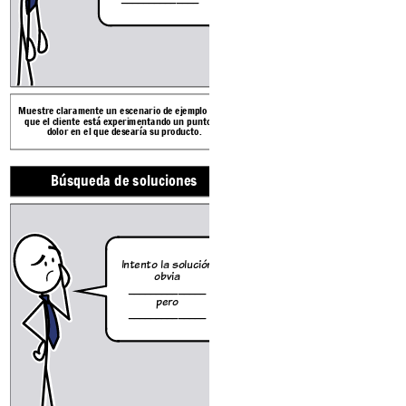
Muestre claramente un escenario de ejemplo en el
Para la mayoría de los problemas ha
que el cliente está experimentando un punto de
existente, explique por qué no fu
dolor en el que desearía su producto.
escenario.
Búsqueda de soluciones
Descubrimiento de p
Producto experimentado
Problema alivia
Todo lo
que
hago es
Oh ac
presiona
enco
Intento la solución
r este
_______
obvia
botón
_______
p
______________
mágico
apare
_______
pero
...
_______
Botón
______________
mágico