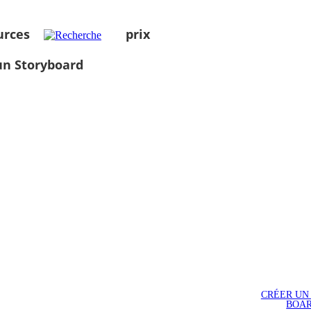
urces
prix
un Storyboard
CRÉER UN
BOA