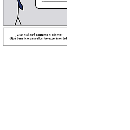
...
¿Por qué está contento el cliente?
¿Qué beneficio para ellos fue experimentado?
Muestre una solución má
medida la gran pregunt
tecnología det
Create your own at Storyb