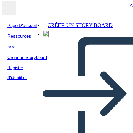
S
CRÉER UN STORY-BOARD
Page D'accueil
Ressources
prix
Créer un Storyboard
Registre
S'identifier
Biografía del Jefe Joseph