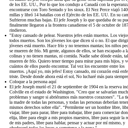
de los EE. UU., Por lo que los condujo a Canadá con la esperanz
encontrarse con Toro Sentado y los sioux. El Nez Perce viajó 14
millas y libró 14 batallas con el Ejército de los EE. UU. En su ca
Sufrieron muchas bajas. El jefe Joseph y lo que quedaba de su pu
finalmente llegaron a la frontera canadiense el 5 de octubre de 18
rindieron.
"Estoy cansado de pelear. Nuestros jefes están muertos. Los viejo
todos muertos. Son los jóvenes los que dicen sí o no. El que dirigi
jóvenes está muerto. Hace frío y no tenemos mantas; los niños p
se mueren de frío. Mi gente, algunos de ellos, se han escapado a l
colinas y no tienen mantas, ni comida. Nadie sabe dónde están, ta
mueren de frío. Quiero tener tiempo para mirar para mis hijos, y v
cuántos de ellos puedo encontrar. Tal vez los encuentre entre los
muertos. ¡Aquí yo, mis jefes! Estoy cansado, mi corazón está enf
triste. Desde donde ahora está el sol, No lucharé más para siempre
Coloque a la persona aquí
El jefe Joseph murió el 21 de septiembre de 1904 en la reserva in
Colville en el estado de Washington. "Creo que se salvarían muc
problemas y sangre si abriéramos más nuestros corazones". "La tie
la madre de todas las personas, y todas las personas deberían tener
mismos derechos sobre ella". “Permíteme ser un hombre libre, lib
viajar, libre para parar, libre para trabajar, libre para comerciar do
elija, libre para elegir a mis propios maestros, libre para seguir la r
de mis padres, libre para hablar, pensar y actuar por mí mismo, y
obedeceré todas las leyes o someterse a la pena ".