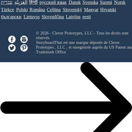
עברית
العَرَبِيَّة
हिन्दी
ру́сский язы́к
Dansk
Svenska
Suomi
Norsk
Türkçe
Polski
Româna
Ceština
Slovenský
Magyar
Hrvatski
български
Lietuvos
Slovenščina
Latvijas
eesti
© 2026 - Clever Prototypes, LLC - Tous les droits sont
réservés.
StoryboardThat est une marque déposée de
Clever
Prototypes , LLC
, et enregistrée auprès du US Patent an
Trademark Office