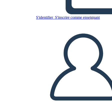
Conexión de Literatura Sobre
Inmigración
S'identifier
S'inscrire comme enseignant
Copiez ce storyboard
CRÉER UN STORYBOARD
LIRE LE DIAPORAMA
LIS-MOI