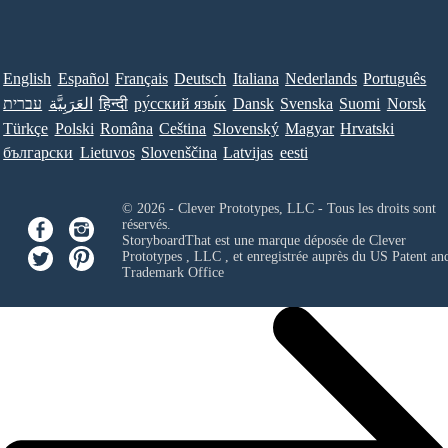
English
Español
Français
Deutsch
Italiana
Nederlands
Português
עברית
العَرَبِيَّة
हिन्दी
ру́сский язы́к
Dansk
Svenska
Suomi
Norsk
Türkçe
Polski
Româna
Ceština
Slovenský
Magyar
Hrvatski
български
Lietuvos
Slovenščina
Latvijas
eesti
© 2026 - Clever Prototypes, LLC - Tous les droits sont
réservés.
StoryboardThat est une marque déposée de
Clever
Prototypes , LLC
, et enregistrée auprès du US Patent an
Trademark Office