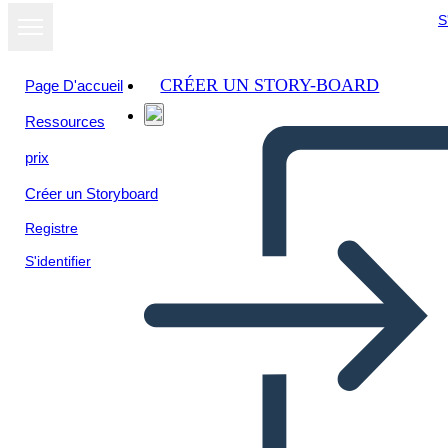
S
CRÉER UN STORY-BOARD
Page D'accueil
Ressources
prix
Créer un Storyboard
Registre
S'identifier
Cronología de la Revolución
Industrial