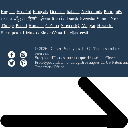
English
Español
Français
Deutsch
Italiana
Nederlands
Português
עברית
العَرَبِيَّة
हिन्दी
ру́сский язы́к
Dansk
Svenska
Suomi
Norsk
Türkçe
Polski
Româna
Ceština
Slovenský
Magyar
Hrvatski
български
Lietuvos
Slovenščina
Latvijas
eesti
© 2026 - Clever Prototypes, LLC - Tous les droits sont
réservés.
StoryboardThat est une marque déposée de
Clever
Prototypes , LLC
, et enregistrée auprès du US Patent an
Trademark Office