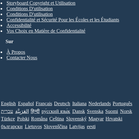
Storyboard Copyright et Utilisation
Conditions D'utilisation
Conditions D'utilisation
Confidentialité et Sécurité Pour les Écoles et les Étudiants
Accessibilité
Vos Choix en Matière de Confidentialité
Sur
À Propos
Contacter Nous
English
Español
Français
Deutsch
Italiana
Nederlands
Português
עברית
العَرَبِيَّة
हिन्दी
ру́сский язы́к
Dansk
Svenska
Suomi
Norsk
Türkçe
Polski
Româna
Ceština
Slovenský
Magyar
Hrvatski
български
Lietuvos
Slovenščina
Latvijas
eesti