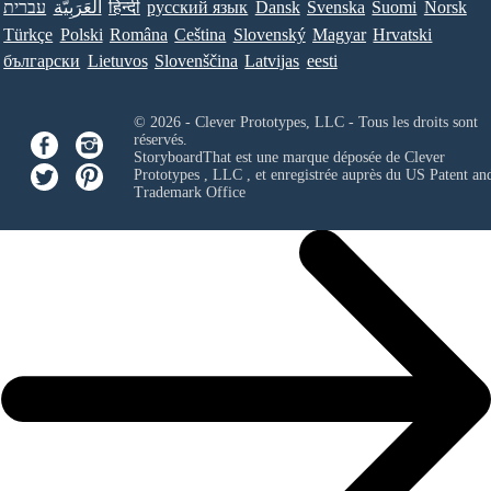
עברית
العَرَبِيَّة
हिन्दी
ру́сский язы́к
Dansk
Svenska
Suomi
Norsk
Türkçe
Polski
Româna
Ceština
Slovenský
Magyar
Hrvatski
български
Lietuvos
Slovenščina
Latvijas
eesti
© 2026 - Clever Prototypes, LLC - Tous les droits sont
réservés.
StoryboardThat est une marque déposée de
Clever
Prototypes , LLC
, et enregistrée auprès du US Patent an
Trademark Office