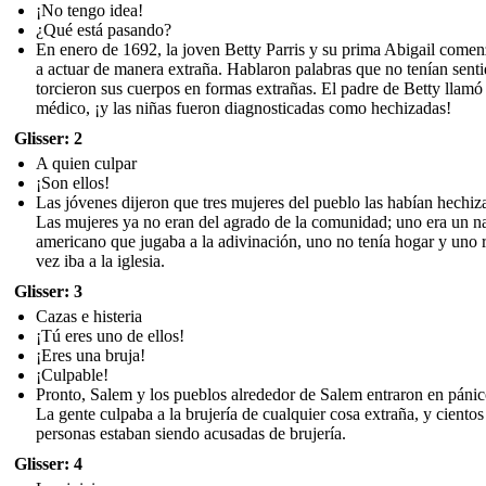
¡No tengo idea!
¿Qué está pasando?
En enero de 1692, la joven Betty Parris y su prima Abigail come
a actuar de manera extraña. Hablaron palabras que no tenían sent
torcieron sus cuerpos en formas extrañas. El padre de Betty llamó 
médico, ¡y las niñas fueron diagnosticadas como hechizadas!
Glisser: 2
A quien culpar
¡Son ellos!
Las jóvenes dijeron que tres mujeres del pueblo las habían hechiz
Las mujeres ya no eran del agrado de la comunidad; uno era un n
americano que jugaba a la adivinación, uno no tenía hogar y uno 
vez iba a la iglesia.
Glisser: 3
Cazas e histeria
¡Tú eres uno de ellos!
¡Eres una bruja!
¡Culpable!
Pronto, Salem y los pueblos alrededor de Salem entraron en pánico
La gente culpaba a la brujería de cualquier cosa extraña, y cientos
personas estaban siendo acusadas de brujería.
Glisser: 4