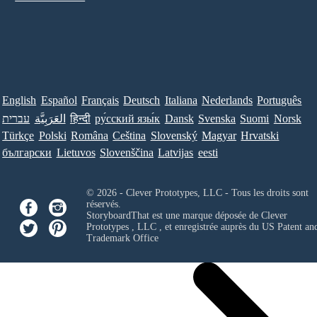
English
Español
Français
Deutsch
Italiana
Nederlands
Português
עברית
العَرَبِيَّة
हिन्दी
ру́сский язы́к
Dansk
Svenska
Suomi
Norsk
Türkçe
Polski
Româna
Ceština
Slovenský
Magyar
Hrvatski
български
Lietuvos
Slovenščina
Latvijas
eesti
© 2026 - Clever Prototypes, LLC - Tous les droits sont
réservés.
StoryboardThat est une marque déposée de
Clever
Prototypes , LLC
, et enregistrée auprès du US Patent an
Trademark Office