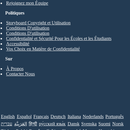
Rejoignez mon Équipe
Politiques
Storyboard Copyright et Utilisation
Conditions D'utilisation
Conditions D'utilisation
Confidentialité et Sécurité Pour les Écoles et les Étudiants
Accessibilité
Vos Choix en Matière de Confidentialité
Sur
À Propos
Contacter Nous
English
Español
Français
Deutsch
Italiana
Nederlands
Português
עברית
العَرَبِيَّة
हिन्दी
ру́сский язы́к
Dansk
Svenska
Suomi
Norsk