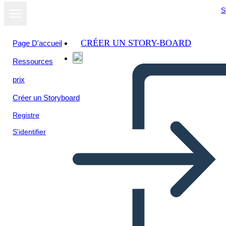
S
CRÉER UN STORY-BOARD
Page D'accueil
Ressources
prix
Créer un Storyboard
Registre
S'identifier
Página de Precios-Wireframe-
2