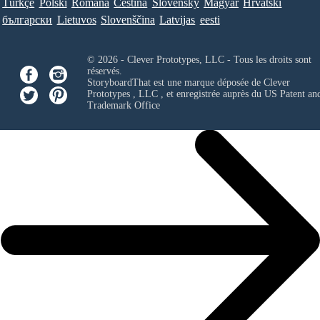
Türkçe
Polski
Româna
Ceština
Slovenský
Magyar
Hrvatski
български
Lietuvos
Slovenščina
Latvijas
eesti
© 2026 - Clever Prototypes, LLC - Tous les droits sont
réservés.
StoryboardThat est une marque déposée de
Clever
Prototypes , LLC
, et enregistrée auprès du US Patent an
Trademark Office