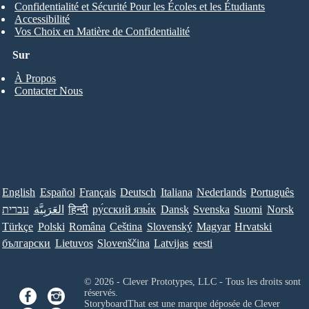
Confidentialité et Sécurité Pour les Écoles et les Étudiants
Accessibilité
Vos Choix en Matière de Confidentialité
Sur
À Propos
Contacter Nous
English
Español
Français
Deutsch
Italiana
Nederlands
Português
עברית
العَرَبِيَّة
हिन्दी
ру́сский язы́к
Dansk
Svenska
Suomi
Norsk
Türkçe
Polski
Româna
Ceština
Slovenský
Magyar
Hrvatski
български
Lietuvos
Slovenščina
Latvijas
eesti
© 2026 - Clever Prototypes, LLC - Tous les droits sont
réservés.
StoryboardThat est une marque déposée de
Clever