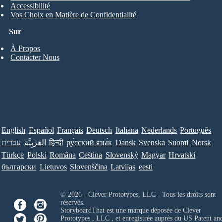
Accessibilité
Vos Choix en Matière de Confidentialité
Sur
À Propos
Contacter Nous
English
Español
Français
Deutsch
Italiana
Nederlands
Português
עברית
العَرَبِيَّة
हिन्दी
ру́сский язы́к
Dansk
Svenska
Suomi
Norsk
Türkçe
Polski
Româna
Ceština
Slovenský
Magyar
Hrvatski
български
Lietuvos
Slovenščina
Latvijas
eesti
© 2026 - Clever Prototypes, LLC - Tous les droits sont
réservés.
StoryboardThat est une marque déposée de
Clever
Prototypes , LLC
, et enregistrée auprès du US Patent an