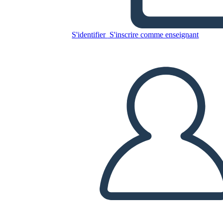
Poder de Negociación en
Acción
S'identifier
S'inscrire comme enseignant
Copiez ce storyboard
CRÉER UN STORYBOARD
LIRE LE DIAPORAMA
LIS-MOI