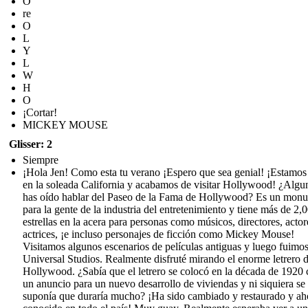
O
re
O
L
Y
L
W
H
O
¡Cortar!
MICKEY MOUSE
Glisser: 2
Siempre
¡Hola Jen! Como esta tu verano ¡Espero que sea genial! ¡Estamos
en la soleada California y acabamos de visitar Hollywood! ¿Algu
has oído hablar del Paseo de la Fama de Hollywood? Es un mon
para la gente de la industria del entretenimiento y tiene más de 2,
estrellas en la acera para personas como músicos, directores, actor
actrices, ¡e incluso personajes de ficción como Mickey Mouse!
Visitamos algunos escenarios de películas antiguas y luego fuimos
Universal Studios. Realmente disfruté mirando el enorme letrero 
Hollywood. ¿Sabía que el letrero se colocó en la década de 1920
un anuncio para un nuevo desarrollo de viviendas y ni siquiera se
suponía que duraría mucho? ¡Ha sido cambiado y restaurado y ah