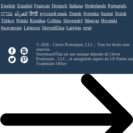
English
Español
Français
Deutsch
Italiana
Nederlands
Português
עברית
العَرَبِيَّة
हिन्दी
ру́сский язы́к
Dansk
Svenska
Suomi
Norsk
Türkçe
Polski
Româna
Ceština
Slovenský
Magyar
Hrvatski
български
Lietuvos
Slovenščina
Latvijas
eesti
© 2026 - Clever Prototypes, LLC - Tous les droits sont
réservés.
StoryboardThat est une marque déposée de
Clever
Prototypes , LLC
, et enregistrée auprès du US Patent an
Trademark Office