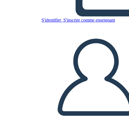
1
S'identifier
S'inscrire comme enseignant
Copiez ce storyboard
CRÉER UN STORYBOARD
LIRE LE DIAPORAMA
LIS-MOI