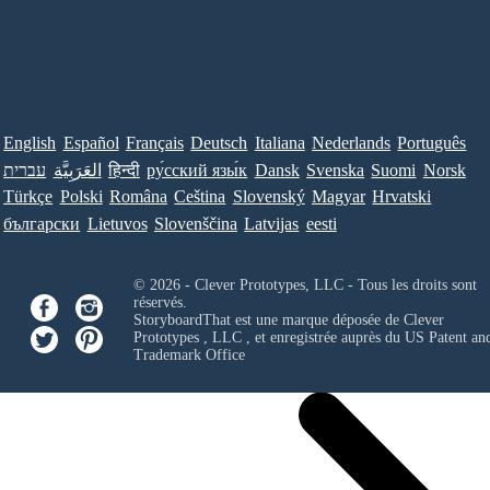
English
Español
Français
Deutsch
Italiana
Nederlands
Português
עברית
العَرَبِيَّة
हिन्दी
ру́сский язы́к
Dansk
Svenska
Suomi
Norsk
Türkçe
Polski
Româna
Ceština
Slovenský
Magyar
Hrvatski
български
Lietuvos
Slovenščina
Latvijas
eesti
© 2026 - Clever Prototypes, LLC - Tous les droits sont
réservés.
StoryboardThat est une marque déposée de
Clever
Prototypes , LLC
, et enregistrée auprès du US Patent an
Trademark Office