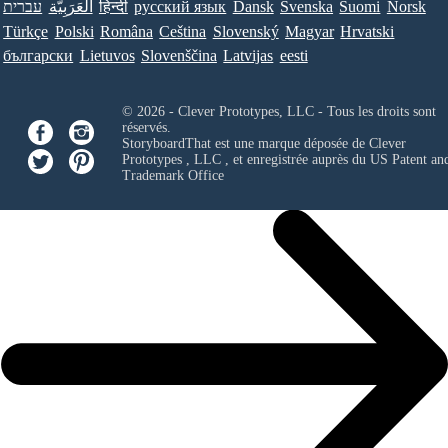
עברית
العَرَبِيَّة
हिन्दी
ру́сский язы́к
Dansk
Svenska
Suomi
Norsk
Türkçe
Polski
Româna
Ceština
Slovenský
Magyar
Hrvatski
български
Lietuvos
Slovenščina
Latvijas
eesti
© 2026 - Clever Prototypes, LLC - Tous les droits sont
réservés.
StoryboardThat est une marque déposée de
Clever
Prototypes , LLC
, et enregistrée auprès du US Patent an
Trademark Office