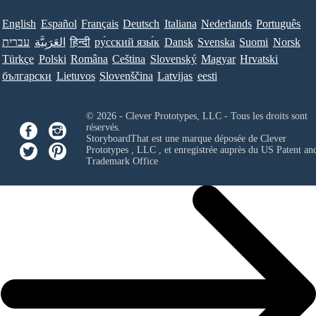
English
Español
Français
Deutsch
Italiana
Nederlands
Português
עברית
العَرَبِيَّة
हिन्दी
ру́сский язы́к
Dansk
Svenska
Suomi
Norsk
Türkçe
Polski
Româna
Ceština
Slovenský
Magyar
Hrvatski
български
Lietuvos
Slovenščina
Latvijas
eesti
© 2026 - Clever Prototypes, LLC - Tous les droits sont
réservés.
StoryboardThat est une marque déposée de
Clever
Prototypes , LLC
, et enregistrée auprès du US Patent an
Trademark Office