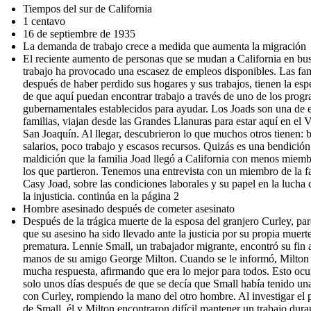
Tiempos del sur de California
1 centavo
16 de septiembre de 1935
La demanda de trabajo crece a medida que aumenta la migración
El reciente aumento de personas que se mudan a California en bu
trabajo ha provocado una escasez de empleos disponibles. Las fam
después de haber perdido sus hogares y sus trabajos, tienen la es
de que aquí puedan encontrar trabajo a través de uno de los prog
gubernamentales establecidos para ayudar. Los Joads son una de 
familias, viajan desde las Grandes Llanuras para estar aquí en el V
San Joaquín. Al llegar, descubrieron lo que muchos otros tienen: 
salarios, poco trabajo y escasos recursos. Quizás es una bendició
maldición que la familia Joad llegó a California con menos miem
los que partieron. Tenemos una entrevista con un miembro de la fa
Casy Joad, sobre las condiciones laborales y su papel en la lucha 
la injusticia. continúa en la página 2
Hombre asesinado después de cometer asesinato
Después de la trágica muerte de la esposa del granjero Curley, pa
que su asesino ha sido llevado ante la justicia por su propia muert
prematura. Lennie Small, un trabajador migrante, encontró su fin 
manos de su amigo George Milton. Cuando se le informó, Milton
mucha respuesta, afirmando que era lo mejor para todos. Esto ocu
solo unos días después de que se decía que Small había tenido un
con Curley, rompiendo la mano del otro hombre. Al investigar el
de Small, él y Milton encontraron difícil mantener un trabajo dura