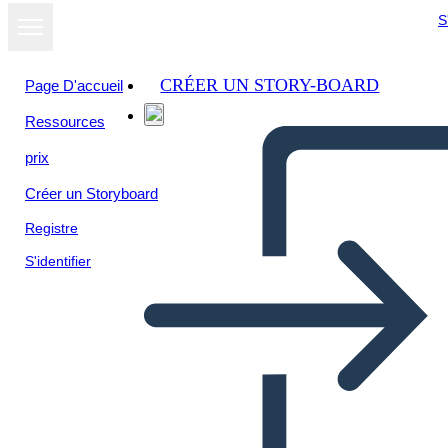
S
CRÉER UN STORY-BOARD
Page D'accueil
Ressources
prix
Créer un Storyboard
Registre
S'identifier
Proyecto de Periódico Dust
Bowl