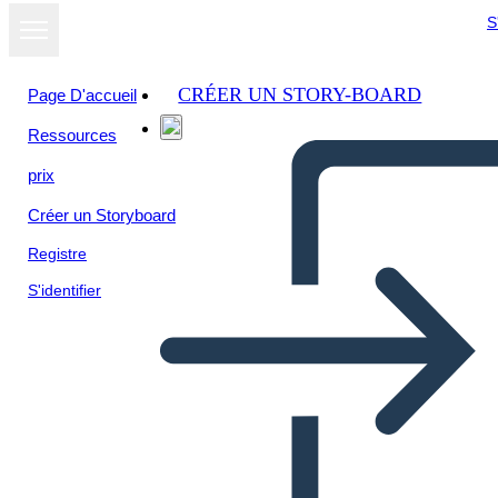
S
CRÉER UN STORY-BOARD
Page D'accueil
Ressources
prix
Créer un Storyboard
Registre
S'identifier
Proyecto de Periódico TKAM