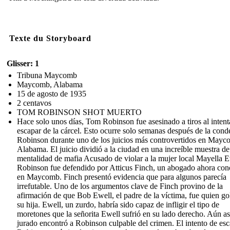
Texte du Storyboard
Glisser: 1
Tribuna Maycomb
Maycomb, Alabama
15 de agosto de 1935
2 centavos
TOM ROBINSON SHOT MUERTO
Hace solo unos días, Tom Robinson fue asesinado a tiros al intent
escapar de la cárcel. Esto ocurre solo semanas después de la cond
Robinson durante uno de los juicios más controvertidos en Mayc
Alabama. El juicio dividió a la ciudad en una increíble muestra de
mentalidad de mafia Acusado de violar a la mujer local Mayella E
Robinson fue defendido por Atticus Finch, un abogado ahora con
en Maycomb. Finch presentó evidencia que para algunos parecía
irrefutable. Uno de los argumentos clave de Finch provino de la
afirmación de que Bob Ewell, el padre de la víctima, fue quien go
su hija. Ewell, un zurdo, habría sido capaz de infligir el tipo de
moretones que la señorita Ewell sufrió en su lado derecho. Aún así
jurado encontró a Robinson culpable del crimen. El intento de es