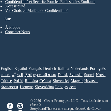
Confidentialité et Sécurité Pour les Écoles et les Étudiants
Accessibilité
Vos Choix en Matière de Confidentialité
Sur
À Propos
Contacter Nous
English
Español
Français
Deutsch
Italiana
Nederlands
Português
עברית
العَرَبِيَّة
हिन्दी
ру́сский язы́к
Dansk
Svenska
Suomi
Norsk
Türkçe
Polski
Româna
Ceština
Slovenský
Magyar
Hrvatski
български
Lietuvos
Slovenščina
Latvijas
eesti
© 2026 - Clever Prototypes, LLC - Tous les droits sont
réservés.
StoryboardThat est une marque déposée de
Clever