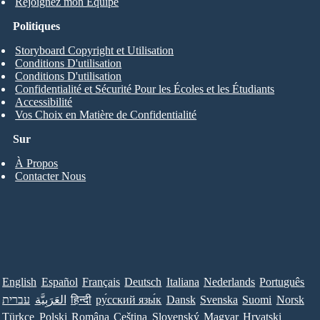
Rejoignez mon Équipe
Politiques
Storyboard Copyright et Utilisation
Conditions D'utilisation
Conditions D'utilisation
Confidentialité et Sécurité Pour les Écoles et les Étudiants
Accessibilité
Vos Choix en Matière de Confidentialité
Sur
À Propos
Contacter Nous
English
Español
Français
Deutsch
Italiana
Nederlands
Português
עברית
العَرَبِيَّة
हिन्दी
ру́сский язы́к
Dansk
Svenska
Suomi
Norsk
Türkçe
Polski
Româna
Ceština
Slovenský
Magyar
Hrvatski